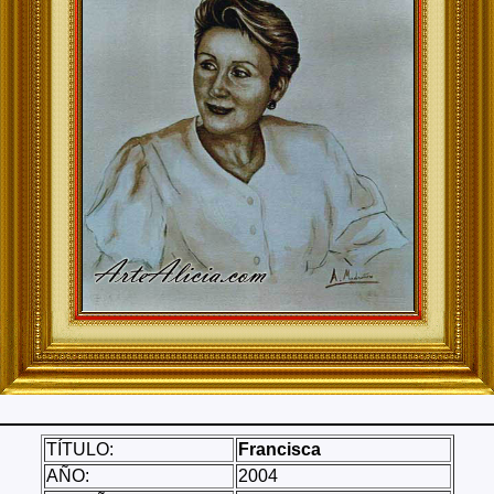
TÍTULO:
Francisca
AÑO:
2004