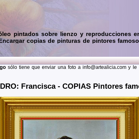
óleo
pintados sobre lienzo y reproducciones e
 Encargar
copias de pinturas de pintores famos
 mendiante envío de fotos (presupuesto grátis 
ia, Asturias, Avila, Badajoz, Islas Baleares, Barcelona, Burg
dalajara, Guipuzcoa, Huelva, Huesca, Jaen, La Rioja, Leon, 
rgo
sólo tiene que enviar una foto a info@artealicia.com y l
Santa Cruz de Tenerife, Segovia, Sevilla, Soria, Tarragona, 
 lugares del mundo como pueden ser Estados Unidos, Japon, Alem
RO: Francisca - COPIAS Pintores fa