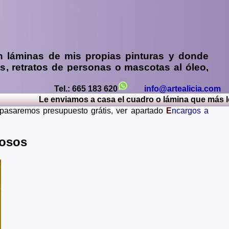
n
láminas de mis propias pinturas y donde
os
,
retratos de personas o mascotas al óleo,
y sin compromiso)
...
Tel.: 665 183 620
info@artealicia.com
os, Caceres, Cadiz, Cantabria, Castellon, Ceuta, Ciudad
Le enviamos a casa el cuadro o lámina que más le gu
Lerida, Lugo, Madrid, Malaga, Melilla, Murcia, Navarra,
e pasaremos presupuesto grátis, ver apartado
E
ncargos a
Teruel, Toledo, Valencia, Valladolid, Vizcaya, Zamora,
ania, Gran Bretaña, Francia, Argentina, Italia...
mosos