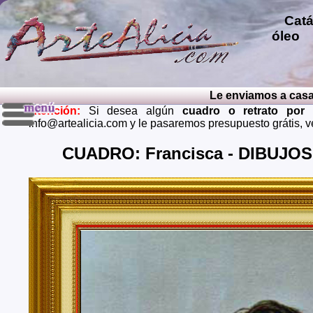
Catál
óleo
p
repro
pintu
diver
Le enviamos a casa el 
pintu
Atención:
Si desea algún
cuadro o retrato por
perso
info@artealicia.com y le pasaremos presupuesto grátis, 
carbon
mendi
CUADRO: Francisca - DIBUJOS P
grátis
Envios 
Almeria
Barcel
Castell
Cuenca,
Huelva,
Madrid,
Palenci
Cruz de
Teruel,
Zaragoz