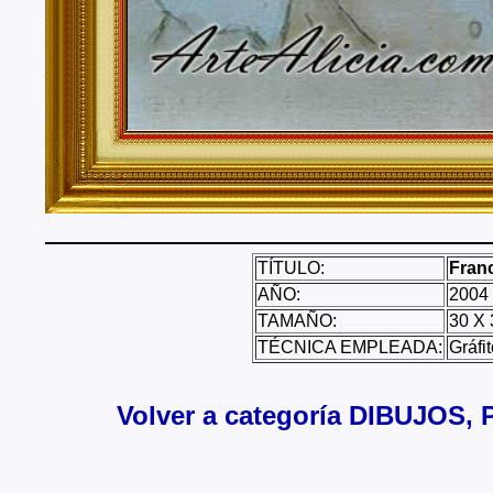
TÍTULO:
Fran
AÑO:
2004
TAMAÑO:
30 X 
TÉCNICA EMPLEADA:
Gráfi
Volver a categoría DIBUJOS, P