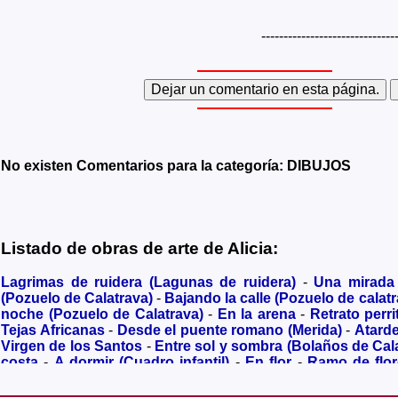
------------------------------
No existen Comentarios para la categoría: DIBUJOS
Listado de obras de arte de Alicia:
Lagrimas de ruidera (Lagunas de ruidera)
-
Una mirada
(Pozuelo de Calatrava)
-
Bajando la calle (Pozuelo de calatr
noche (Pozuelo de Calatrava)
-
En la arena
-
Retrato perri
Tejas Africanas
-
Desde el puente romano (Merida)
-
Atard
Virgen de los Santos
-
Entre sol y sombra (Bolaños de Cal
costa
-
A dormir (Cuadro infantil)
-
En flor
-
Ramo de flo
Granada)
-
Acuarela de Venecia (Paseando)
-
Acuarela de V
Metalicos
-
Liliums
-
La amapola
-
El Viñazo, desde 1928 (Be