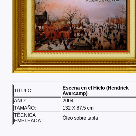
Tenerife, Segovia, Sevilla, Soria, Tarragona, Teruel, T
Valencia, Valladolid, Vizcaya, Zamora, Zaragoza.
También realizo envíos de mis cuadros o pinturas a
lugares del mundo como pueden ser Estados Unidos, 
Alemania, Gran Bretaña, Francia, Argentina, Italia...
Escena en el Hielo (Hendrick
TÍTULO:
Avercamp)
AÑO:
2004
TAMAÑO:
132 X 87,5 cm
TÉCNICA
Óleo sobre tabla
EMPLEADA: