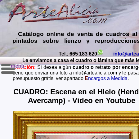
Catálogo online de
venta de cuadros al
pintados sobre lienzo y reproduccione
láminas de mis propias pinturas y d
comprar cuadros
de muy diversos esti
Tel.: 665 183 620
info@artea
Le enviamos a casa el cuadro o lámina que más le 
Encargar
copias de pinturas de pint
Atención:
Si desea algún
cuadro o retrato por encar
famosos
,
retratos de personas o mascota
tiene que enviar una foto a info@artealicia.com y le pas
óleo, pastel, carboncillo
… o
encargo
presupuesto grátis, ver apartado
E
ncargos a Medida
.
paisajes mendiante envío de fotos (presup
grátis y sin compromiso)
...
CUADRO: Escena en el Hielo (Hend
Avercamp) - Video en Youtube
Envios a toda España: Alava, Albacete, Alicante, Al
Asturias, Avila, Badajoz, Islas Baleares, Barcelona, B
Caceres, Cadiz, Cantabria, Castellon, Ceuta, Ciudad
Cordoba, La Coruña, Cuenca, Gerona, Granada, Guadal
Guipuzcoa, Huelva, Huesca, Jaen, La Rioja, Leon, L
Lugo, Madrid, Malaga, Melilla, Murcia, Navarra, O
Palencia, Las Palmas, Pontevedra, Salamanca, Santa C