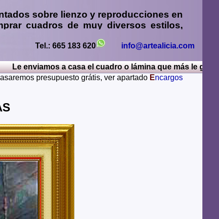
ntados sobre lienzo y reproducciones en
prar cuadros
de muy diversos estilos,
sos
,
retratos de personas o mascotas al
paisajes mendiante envío de fotos
Tel.: 665 183 620
info@artealicia.com
enviamos a casa el cuadro o lámina que más le guste, por 
sturias, Avila, Badajoz, Islas Baleares, Barcelona,
 pasaremos presupuesto grátis, ver apartado
E
ncargos
iudad Real, Cordoba, La Coruña, Cuenca, Gerona,
Rioja, Leon, Lerida, Lugo, Madrid, Malaga, Melilla,
alamanca, Santa Cruz de Tenerife, Segovia, Sevilla,
IAS
ya, Zamora, Zaragoza.
lugares del mundo como pueden ser Estados Unidos,