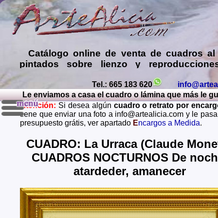
Catálogo online de
venta de cuadros al
pintados sobre lienzo y reproduccione
láminas de mis propias pinturas y d
comprar cuadros
de muy diversos esti
Tel.: 665 183 620
info@artea
Le enviamos a casa el cuadro o lámina que más le gust
Encargar
copias de pinturas de pint
Atención:
Si desea algún
cuadro o retrato por encar
famosos
,
retratos de personas o mascota
tiene que enviar una foto a info@artealicia.com y le pas
óleo, pastel, carboncillo
… o
encargo
presupuesto grátis, ver apartado
E
ncargos a Medida
.
paisajes mendiante envío de fotos (presup
grátis y sin compromiso)
...
CUADRO: La Urraca (Claude Monet
CUADROS NOCTURNOS De noch
Envios a toda España: Alava, Albacete, Alicante, Al
Asturias, Avila, Badajoz, Islas Baleares, Barcelona, B
atardeder, amanecer
Caceres, Cadiz, Cantabria, Castellon, Ceuta, Ciudad
Cordoba, La Coruña, Cuenca, Gerona, Granada, Guadal
Guipuzcoa, Huelva, Huesca, Jaen, La Rioja, Leon, L
Lugo, Madrid, Malaga, Melilla, Murcia, Navarra, O
Palencia, Las Palmas, Pontevedra, Salamanca, Santa C