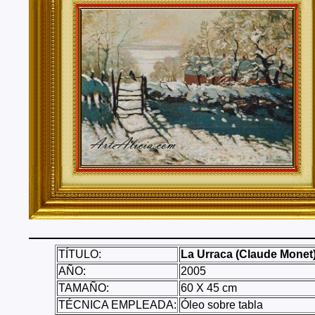
Tenerife, Segovia, Sevilla, Soria, Tarragona, Teruel, T
Valencia, Valladolid, Vizcaya, Zamora, Zaragoza.
También realizo envíos de mis cuadros o pinturas a
lugares del mundo como pueden ser Estados Unidos, 
Alemania, Gran Bretaña, Francia, Argentina, Italia...
TÍTULO:
La Urraca (Claude Monet
AÑO:
2005
TAMAÑO:
60 X 45 cm
TÉCNICA EMPLEADA:
Óleo sobre tabla