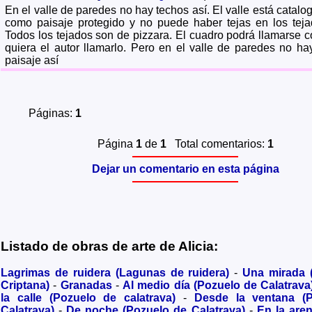
En el valle de paredes no hay techos así. El valle está catalo
como paisaje protegido y no puede haber tejas en los teja
Todos los tejados son de pizzara. El cuadro podrá llamarse 
quiera el autor llamarlo. Pero en el valle de paredes no ha
paisaje así
Páginas:
1
Página
1
de
1
Total comentarios:
1
Dejar un comentario en esta página
Listado de obras de arte de Alicia:
Lagrimas de ruidera (Lagunas de ruidera)
-
Una mirada
Criptana)
-
Granadas
-
Al medio día (Pozuelo de Calatrava
la calle (Pozuelo de calatrava)
-
Desde la ventana (
Calatrava)
-
De noche (Pozuelo de Calatrava)
-
En la are