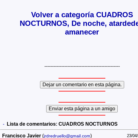
Volver a categoría CUADROS
NOCTURNOS, De noche, atardede
amanecer
-------------------------------------------------
-
Lista de comentarios:
CUADROS NOCTURNOS
Francisco Javier
(
)
jrdredruello@gmail.com
23/04