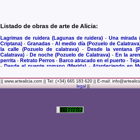
Listado de obras de arte de Alicia:
Lagrimas de ruidera (Lagunas de ruidera)
-
Una mirada
Criptana)
-
Granadas
-
Al medio día (Pozuelo de Calatrava
la calle (Pozuelo de calatrava)
-
Desde la ventana (
Calatrava)
-
De noche (Pozuelo de Calatrava)
-
En la are
perrita
-
Retrato Perros
-
Barco atracado en el puerto
-
Teja
-
Desde el puente romano (Merida)
-
Atardeciendo en M
olivares
-
Sendero hacia la Virgen de los Santos
-
Entre s
(Bolaños de Calatrava)
-
Membrillos madurando al sol
-
|| www.artealicia.com || Tel: (+34) 665 183 620 || E-mail: info@artealic
costa
-
A dormir (Cuadro infantil)
-
En flor
-
Ramo de flor
legal
||
Familiar
-
La fuente (La Alhambra de Granada)
-
Acuarela 
(Paseando)
-
Acuarela de Venecia (Góndola)
-
Retrato de ni
Colores Metalicos
-
Liliums
-
La amapola
-
El Viñazo, 
(Belvís de la Jara)
-
Puerta de Ciruela en 1868 (Ciudad Rea
del Alcazar en tiempo de Juan II (Ciudad Real)
-
Parlamen
Real amurallada en el siglo XVI
-
Plaza mayor de Ciudad R
-
Ermita de Alarcos Siglo XIX (Ciudad Real)
-
Conve
Carmelitas (Ciudad Real)
-
Desbordado (Rio jabalón de 
cva)
-
Despues de la Tormenta
-
Pinturas rupestres
-
Noria 
(Pozuelo de Calatrava)
-
Virgen
-
Molino (Campo de Criptan