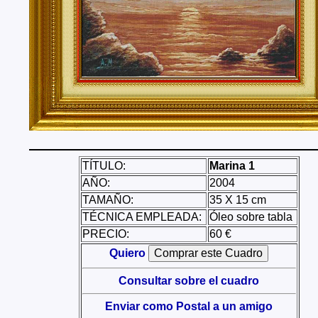
Tenerife, Segovia, Sevilla, Soria, Tarragona, Teruel, T
Valencia, Valladolid, Vizcaya, Zamora, Zaragoza.
También realizo envíos de mis cuadros o pinturas a
lugares del mundo como pueden ser Estados Unidos, 
Alemania, Gran Bretaña, Francia, Argentina, Italia...
TÍTULO:
Marina 1
AÑO:
2004
TAMAÑO:
35 X 15 cm
TÉCNICA EMPLEADA:
Óleo sobre tabla
PRECIO:
60 €
Quiero
Consultar sobre el cuadro
Enviar como Postal a un amigo