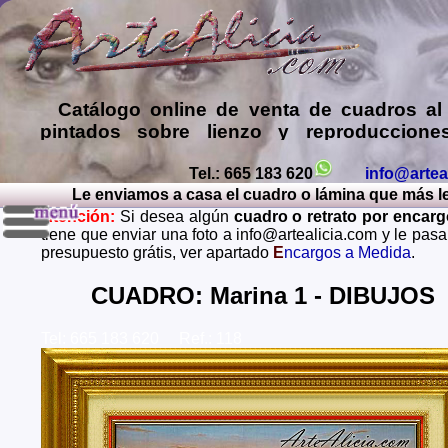
Catálogo online de
venta de cuadros al
pintados sobre lienzo y reproduccione
láminas de mis propias pinturas y d
comprar cuadros
de muy diversos esti
Tel.: 665 183 620
info@artea
Le enviamos a casa el cuadro o lámina que más le 
Encargar
copias de pinturas de pint
Atención:
Si desea algún
cuadro o retrato por encar
famosos
,
retratos de personas o mascota
tiene que enviar una foto a info@artealicia.com y le pas
óleo, pastel, carboncillo
… o
encargo
presupuesto grátis, ver apartado
E
ncargos a Medida
.
paisajes mendiante envío de fotos (presup
grátis y sin compromiso)
...
CUADRO: Marina 1 - DIBUJOS
Envios a toda España: Alava, Albacete, Alicante, Al
Tel: 665 183 620 Ref.: 118
Asturias, Avila, Badajoz, Islas Baleares, Barcelona, B
Caceres, Cadiz, Cantabria, Castellon, Ceuta, Ciudad
Cordoba, La Coruña, Cuenca, Gerona, Granada, Guadal
Guipuzcoa, Huelva, Huesca, Jaen, La Rioja, Leon, L
Lugo, Madrid, Malaga, Melilla, Murcia, Navarra, O
Palencia, Las Palmas, Pontevedra, Salamanca, Santa C