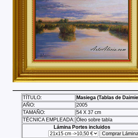
Tenerife, Segovia, Sevilla, Soria, Tarragona, Teruel, T
Valencia, Valladolid, Vizcaya, Zamora, Zaragoza.
También realizo envíos de mis cuadros o pinturas a
lugares del mundo como pueden ser Estados Unidos, 
Alemania, Gran Bretaña, Francia, Argentina, Italia...
TÍTULO:
Masiega (Tablas de Daimie
AÑO:
2005
TAMAÑO:
54 X 37 cm
TÉCNICA EMPLEADA:
Óleo sobre tabla
Lámina Portes incluidos