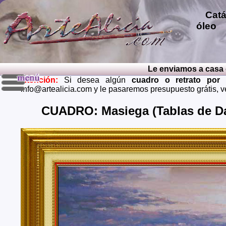
Catál
óleo
p
repro
pintu
diver
Le enviamos a casa el 
pintu
Atención:
Si desea algún
cuadro o retrato por
perso
info@artealicia.com y le pasaremos presupuesto grátis, 
carbon
mendi
CUADRO: Masiega (Tablas de Da
grátis
Envios 
Almeria
Barcel
Castell
Cuenca,
Huelva,
Madrid,
Palenci
Cruz de
Teruel,
Zaragoz