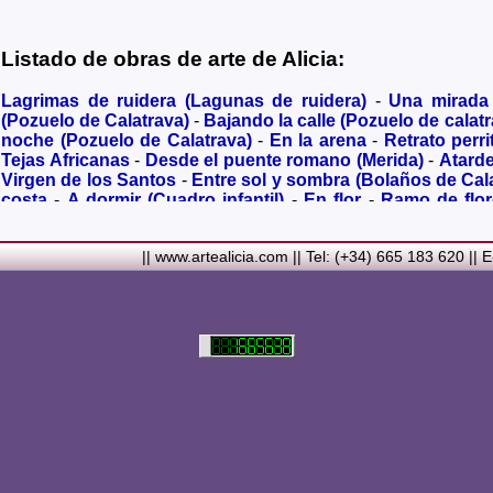
Listado de obras de arte de Alicia:
Lagrimas de ruidera (Lagunas de ruidera)
-
Una mirada
(Pozuelo de Calatrava)
-
Bajando la calle (Pozuelo de calatr
noche (Pozuelo de Calatrava)
-
En la arena
-
Retrato perri
Tejas Africanas
-
Desde el puente romano (Merida)
-
Atard
Virgen de los Santos
-
Entre sol y sombra (Bolaños de Cal
costa
-
A dormir (Cuadro infantil)
-
En flor
-
Ramo de flo
Granada)
-
Acuarela de Venecia (Paseando)
-
Acuarela de V
Metalicos
-
Liliums
-
La amapola
-
El Viñazo, desde 1928 (Be
|| www.artealicia.com || Tel: (+34) 665 183 620 || 
Real)
-
Torreón del Alcazar en tiempo de Juan II (Ciudad 
siglo XVI
-
Plaza mayor de Ciudad Real en 1900
-
Ermita de
Carmelitas (Ciudad Real)
-
Desbordado (Rio jabalón de Po
rupestres
-
Noria a contraluz (Pozuelo de Calatrava)
-
Virg
en color sepia
-
Casita en el campo
-
Tomando el sol
Barcelona)
-
Ciclamen II
-
Una mirada desde el el cerro d
Mancha (Campo de Criptana)
-
Carretera con ciprés (Va
Santillana
-
Magdalena
-
Edificio Banco Santander
-
Monast
mirando al mar
-
Retrato de Ana María
-
Gatito goma eva
mujer
-
Composicion con espejo
-
Figura femenina me
Sevillana
-
Sevillana composición
-
A la luz de una vela
-
I
Vincent van Gogh (Campo de trigo con cuervos)
-
De nara