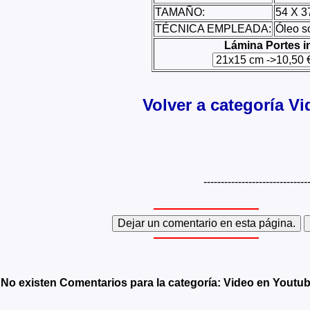
TAMAÑO:
54 X 3
TÉCNICA EMPLEADA:
Óleo s
Lámina Portes i
Volver a categoría V
------------------------------
No existen Comentarios para la categoría: Video en Youtu