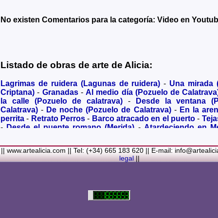
No existen Comentarios para la categoría: Video en Youtu
Listado de obras de arte de Alicia:
Lagrimas de ruidera (Lagunas de ruidera)
-
Una mirada
Criptana)
-
Granadas
-
Al medio día (Pozuelo de Calatrava
la calle (Pozuelo de calatrava)
-
Desde la ventana (
Calatrava)
-
De noche (Pozuelo de Calatrava)
-
En la are
perrita
-
Retrato Perros
-
Barco atracado en el puerto
-
Teja
-
Desde el puente romano (Merida)
-
Atardeciendo en M
olivares
-
Sendero hacia la Virgen de los Santos
-
Entre s
(Bolaños de Calatrava)
-
Membrillos madurando al sol
-
|| www.artealicia.com || Tel: (+34) 665 183 620 || E-mail: info@artealic
costa
-
A dormir (Cuadro infantil)
-
En flor
-
Ramo de flor
legal
||
Familiar
-
La fuente (La Alhambra de Granada)
-
Acuarela 
(Paseando)
-
Acuarela de Venecia (Góndola)
-
Retrato de ni
Colores Metalicos
-
Liliums
-
La amapola
-
El Viñazo, 
(Belvís de la Jara)
-
Puerta de Ciruela en 1868 (Ciudad Rea
del Alcazar en tiempo de Juan II (Ciudad Real)
-
Parlamen
Real amurallada en el siglo XVI
-
Plaza mayor de Ciudad R
-
Ermita de Alarcos Siglo XIX (Ciudad Real)
-
Conve