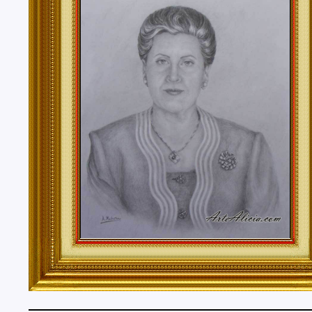
Tenerife, Segovia, Sevilla, Soria, Tarragona, Teruel, T
Valencia, Valladolid, Vizcaya, Zamora, Zaragoza.
También realizo envíos de mis cuadros o pinturas a
lugares del mundo como pueden ser Estados Unidos, 
Alemania, Gran Bretaña, Francia, Argentina, Italia...