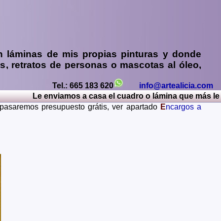
n
láminas de mis propias pinturas y donde
os
,
retratos de personas o mascotas al óleo,
y sin compromiso)
...
Tel.: 665 183 620
info@artealicia.com
os, Caceres, Cadiz, Cantabria, Castellon, Ceuta, Ciudad
Le enviamos a casa el cuadro o lámina que más le gus
Lerida, Lugo, Madrid, Malaga, Melilla, Murcia, Navarra,
e pasaremos presupuesto grátis, ver apartado
E
ncargos a
Teruel, Toledo, Valencia, Valladolid, Vizcaya, Zamora,
ania, Gran Bretaña, Francia, Argentina, Italia...