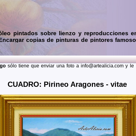
óleo
pintados sobre lienzo y reproducciones e
 Encargar
copias de pinturas de pintores famos
 mendiante envío de fotos (presupuesto grátis 
ia, Asturias, Avila, Badajoz, Islas Baleares, Barcelona, Burg
dalajara, Guipuzcoa, Huelva, Huesca, Jaen, La Rioja, Leon, 
rgo
sólo tiene que enviar una foto a info@artealicia.com y l
Santa Cruz de Tenerife, Segovia, Sevilla, Soria, Tarragona, 
 lugares del mundo como pueden ser Estados Unidos, Japon, Alem
CUADRO: Pirineo Aragones - vitae