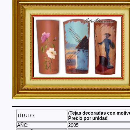
Tenerife, Segovia, Sevilla, Soria, Tarragona, Teruel, T
Valencia, Valladolid, Vizcaya, Zamora, Zaragoza.
También realizo envíos de mis cuadros o pinturas a
lugares del mundo como pueden ser Estados Unidos, 
Alemania, Gran Bretaña, Francia, Argentina, Italia...
(Tejas decoradas con motiv
TÍTULO:
Precio por unidad
AÑO:
2005