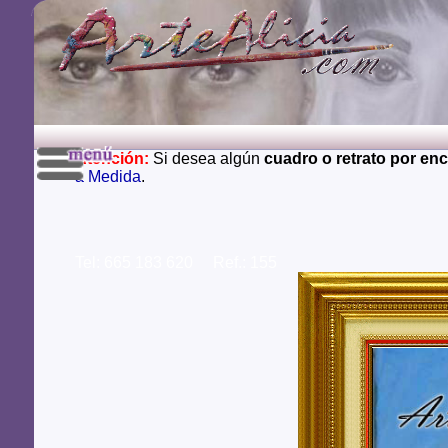
Atención:
Si desea algún
cuadro o retrato por en
a Medida
.
Tel: 665 183 620 Ref.: 155