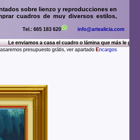
ntados sobre lienzo y reproducciones en
prar cuadros
de muy diversos estilos,
sos
,
retratos de personas o mascotas al
paisajes mendiante envío de fotos
Tel.: 665 183 620
info@artealicia.com
enviamos a casa el cuadro o lámina que más le guste, por a
sturias, Avila, Badajoz, Islas Baleares, Barcelona,
 pasaremos presupuesto grátis, ver apartado
E
ncargos
iudad Real, Cordoba, La Coruña, Cuenca, Gerona,
Rioja, Leon, Lerida, Lugo, Madrid, Malaga, Melilla,
alamanca, Santa Cruz de Tenerife, Segovia, Sevilla,
ya, Zamora, Zaragoza.
lugares del mundo como pueden ser Estados Unidos,