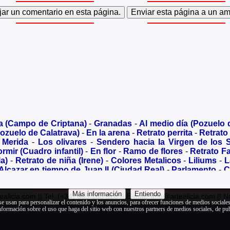
a (Campo de Criptana)
-
Granadas
-
Al medio día (Pozuelo 
ozuelo de Calatrava)
-
En la arena
-
Retrato perrita
-
Retrato
 Merida
-
Los olivares
-
Sendero hacia la Virgen de los 
rmir (Cuadro infantil)
-
En flor
-
Ramo de flores
-
Retrato Fa
a)
-
Retrato de niña (Irene)
-
Colores Metalicos
-
Liliums
-
L
Alcazar en tiempo de Juan II (Ciudad Real)
-
Parlamento
-
C
udad Real)
-
Convento de las Carmelitas (Ciudad Real)
-
Des
ozuelo de Calatrava)
-
Virgen
-
Molino (Campo de Criptana)
Más información
Entiendo
ealicia.com || Tel: (+34) 665 183 620 || E-mail: info@artealicia.com ||
No
amília de Barcelona)
-
Ciclamen II
-
Una mirada desde el el
se usan para personalizar el contenido y los anuncios, para ofrecer funciones de medios sociales 
rés (Van Gogh)
-
Reflejos - Tablas de Daimiel
-
Colegiata
rmación sobre el uso que haga del sitio web con nuestros partners de medios sociales, de pub
bre mirando al mar
-
Retrato de Ana María
-
Gatito goma 
talformas
-
Figuras abstractas
-
Gueisa
-
Hoja
-
Sevillana
-