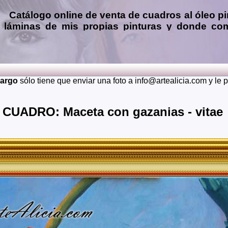
Catálogo online de
venta de cuadros al óleo
pi
láminas de mis propias pinturas y donde
com
Encargar
copias de pinturas de pintores famo
óleo, pastel, carboncillo
… o
encargos de 
(presupuesto grátis y sin compromiso)
...
Le 
Envios a toda España: Alava, Albacete, Alicante, Almeria, A
cargo
sólo tiene que enviar una foto a info@artealicia.com y le
Burgos, Caceres, Cadiz, Cantabria, Castellon, Ceuta, C
Granada, Guadalajara, Guipuzcoa, Huelva, Huesca, Jaen, La 
Murcia, Navarra, Orense, Palencia, Las Palmas, Pontevedra, S
CUADRO: Maceta con gazanias - vitae
Soria, Tarragona, Teruel, Toledo, Valencia, Valladolid, Vizca
También realizo envíos de mis cuadros o pinturas a otros 
Japon, Alemania, Gran Bretaña, Francia, Argentina, Italia...