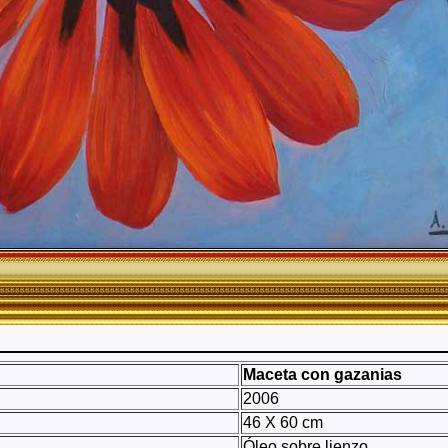
Maceta con gazanias
2006
46 X 60 cm
Óleo sobre lienzo