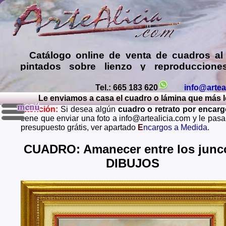
Catálogo online de
venta de cuadros al
pintados sobre lienzo y reproduccione
láminas de mis propias pinturas y d
comprar cuadros
de muy diversos esti
Tel.: 665 183 620
info@artea
Le enviamos a casa el cuadro o lámina que más le 
Encargar
copias de pinturas de pint
Atención:
Si desea algún
cuadro o retrato por encar
famosos
,
retratos de personas o mascota
tiene que enviar una foto a info@artealicia.com y le pas
óleo, pastel, carboncillo
… o
encargo
presupuesto grátis, ver apartado
E
ncargos a Medida
.
paisajes mendiante envío de fotos (presup
grátis y sin compromiso)
...
CUADRO: Amanecer entre los junco
DIBUJOS
Envios a toda España: Alava, Albacete, Alicante, Al
Asturias, Avila, Badajoz, Islas Baleares, Barcelona, B
Caceres, Cadiz, Cantabria, Castellon, Ceuta, Ciudad
Cordoba, La Coruña, Cuenca, Gerona, Granada, Guadal
Guipuzcoa, Huelva, Huesca, Jaen, La Rioja, Leon, L
Lugo, Madrid, Malaga, Melilla, Murcia, Navarra, O
Palencia, Las Palmas, Pontevedra, Salamanca, Santa C