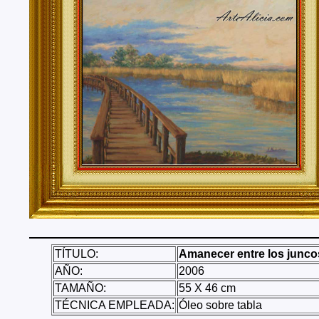
Tenerife, Segovia, Sevilla, Soria, Tarragona, Teruel, T
Valencia, Valladolid, Vizcaya, Zamora, Zaragoza.
También realizo envíos de mis cuadros o pinturas a
lugares del mundo como pueden ser Estados Unidos, 
Alemania, Gran Bretaña, Francia, Argentina, Italia...
TÍTULO:
Amanecer entre los junco
AÑO:
2006
TAMAÑO:
55 X 46 cm
TÉCNICA EMPLEADA:
Óleo sobre tabla