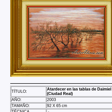
Tenerife, Segovia, Sevilla, Soria, Tarragona, Teruel, T
Valencia, Valladolid, Vizcaya, Zamora, Zaragoza.
También realizo envíos de mis cuadros o pinturas a
lugares del mundo como pueden ser Estados Unidos, 
Alemania, Gran Bretaña, Francia, Argentina, Italia...
Atardecer en las tablas de Daimiel
TÍTULO:
(Ciudad Real)
AÑO:
2003
TAMAÑO:
92 X 65 cm
TÉCNICA