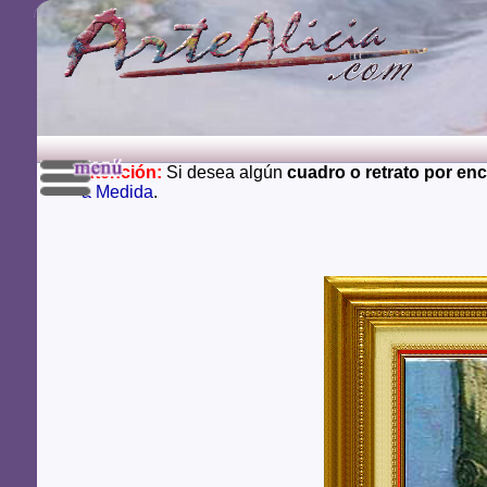
Atención:
Si desea algún
cuadro o retrato por en
a Medida
.