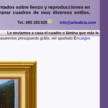
ntados sobre lienzo y reproducciones en
prar cuadros
de muy diversos estilos,
sos
,
retratos de personas o mascotas al
paisajes mendiante envío de fotos
Tel.: 665 183 620
info@artealicia.com
e enviamos a casa el cuadro o lámina que más le guste, po
sturias, Avila, Badajoz, Islas Baleares, Barcelona,
 pasaremos presupuesto grátis, ver apartado
E
ncargos
iudad Real, Cordoba, La Coruña, Cuenca, Gerona,
Rioja, Leon, Lerida, Lugo, Madrid, Malaga, Melilla,
alamanca, Santa Cruz de Tenerife, Segovia, Sevilla,
ya, Zamora, Zaragoza.
lugares del mundo como pueden ser Estados Unidos,