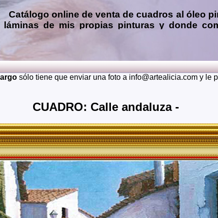
Catálogo online de
venta de cuadros al óleo
pi
láminas de mis propias pinturas y donde
com
Encargar
copias de pinturas de pintores famo
óleo, pastel, carboncillo
… o
encargos de 
(presupuesto grátis y sin compromiso)
...
L
Envios a toda España: Alava, Albacete, Alicante, Almeria, A
cargo
sólo tiene que enviar una foto a info@artealicia.com y le
Burgos, Caceres, Cadiz, Cantabria, Castellon, Ceuta, C
Granada, Guadalajara, Guipuzcoa, Huelva, Huesca, Jaen, La 
Murcia, Navarra, Orense, Palencia, Las Palmas, Pontevedra, S
CUADRO: Calle andaluza -
Soria, Tarragona, Teruel, Toledo, Valencia, Valladolid, Vizca
También realizo envíos de mis cuadros o pinturas a otros 
Japon, Alemania, Gran Bretaña, Francia, Argentina, Italia...