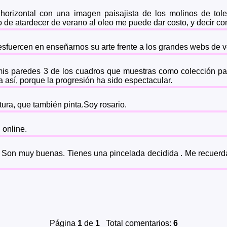
orizontal con una imagen paisajista de los molinos de tole
o de atardecer de verano al oleo me puede dar costo, y decir c
esfuercen en enseñarnos su arte frente a los grandes webs de 
 mis paredes 3 de los cuadros que muestras como colección pa
úa así, porque la progresión ha sido espectacular.
ura, que también pinta.Soy rosario.
 online.
 Son muy buenas. Tienes una pincelada decidida . Me recuerda
Página
1
de
1
Total comentarios:
6