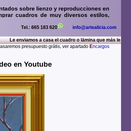
ntados sobre lienzo y reproducciones en
prar cuadros
de muy diversos estilos,
sos
,
retratos de personas o mascotas al
paisajes mendiante envío de fotos
Tel.: 665 183 620
info@artealicia.com
e enviamos a casa el cuadro o lámina que más le guste, por
sturias, Avila, Badajoz, Islas Baleares, Barcelona,
 pasaremos presupuesto grátis, ver apartado
E
ncargos
iudad Real, Cordoba, La Coruña, Cuenca, Gerona,
Rioja, Leon, Lerida, Lugo, Madrid, Malaga, Melilla,
alamanca, Santa Cruz de Tenerife, Segovia, Sevilla,
ideo en Youtube
ya, Zamora, Zaragoza.
lugares del mundo como pueden ser Estados Unidos,