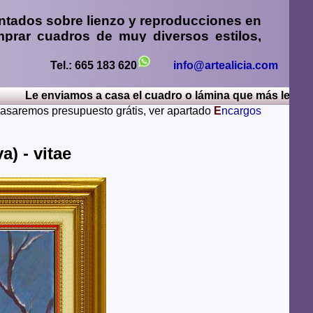
ntados sobre lienzo y reproducciones en
prar cuadros
de muy diversos estilos,
sos
,
retratos de personas o mascotas al
paisajes mendiante envío de fotos
Tel.: 665 183 620
info@artealicia.com
e enviamos a casa el cuadro o lámina que más le guste, po
sturias, Avila, Badajoz, Islas Baleares, Barcelona,
 pasaremos presupuesto grátis, ver apartado
E
ncargos
iudad Real, Cordoba, La Coruña, Cuenca, Gerona,
Rioja, Leon, Lerida, Lugo, Madrid, Malaga, Melilla,
alamanca, Santa Cruz de Tenerife, Segovia, Sevilla,
a) - vitae
ya, Zamora, Zaragoza.
lugares del mundo como pueden ser Estados Unidos,