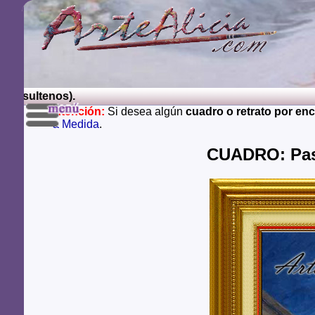
nsultenos).
Atención:
Si desea algún
cuadro o retrato por en
a Medida
.
CUADRO: Pase