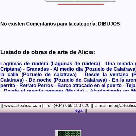
No existen Comentarios para la categoría: DIBUJOS
Listado de obras de arte de Alicia:
Lagrimas de ruidera (Lagunas de ruidera)
-
Una mirada
Criptana)
-
Granadas
-
Al medio día (Pozuelo de Calatrava
la calle (Pozuelo de calatrava)
-
Desde la ventana (
Calatrava)
-
De noche (Pozuelo de Calatrava)
-
En la are
perrita
-
Retrato Perros
-
Barco atracado en el puerto
-
Teja
-
Desde el puente romano (Merida)
-
Atardeciendo en M
olivares
-
Sendero hacia la Virgen de los Santos
-
Entre s
(Bolaños de Calatrava)
-
Membrillos madurando al sol
-
|| www.artealicia.com || Tel: (+34) 665 183 620 || E-mail: info@artealic
costa
-
A dormir (Cuadro infantil)
-
En flor
-
Ramo de flor
legal
||
Familiar
-
La fuente (La Alhambra de Granada)
-
Acuarela 
(Paseando)
-
Acuarela de Venecia (Góndola)
-
Retrato de ni
Colores Metalicos
-
Liliums
-
La amapola
-
El Viñazo, 
(Belvís de la Jara)
-
Puerta de Ciruela en 1868 (Ciudad Rea
del Alcazar en tiempo de Juan II (Ciudad Real)
-
Parlamen