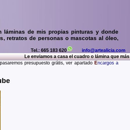
n
láminas de mis propias pinturas y donde
os
,
retratos de personas o mascotas al óleo,
y sin compromiso)
...
Tel.: 665 183 620
info@artealicia.com
os, Caceres, Cadiz, Cantabria, Castellon, Ceuta, Ciudad
Le enviamos a casa el cuadro o lámina que más le g
Lerida, Lugo, Madrid, Malaga, Melilla, Murcia, Navarra,
e pasaremos presupuesto grátis, ver apartado
E
ncargos a
Teruel, Toledo, Valencia, Valladolid, Vizcaya, Zamora,
ania, Gran Bretaña, Francia, Argentina, Italia...
tube