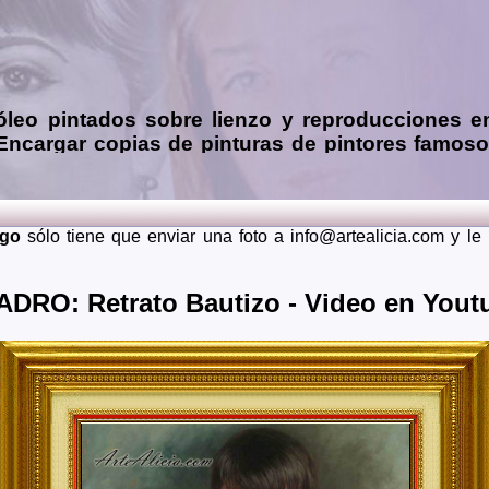
óleo
pintados sobre lienzo y reproducciones e
 Encargar
copias de pinturas de pintores famos
 mendiante envío de fotos (presupuesto grátis 
ia, Asturias, Avila, Badajoz, Islas Baleares, Barcelona, Burg
dalajara, Guipuzcoa, Huelva, Huesca, Jaen, La Rioja, Leon, 
rgo
sólo tiene que enviar una foto a info@artealicia.com y l
Santa Cruz de Tenerife, Segovia, Sevilla, Soria, Tarragona, 
 lugares del mundo como pueden ser Estados Unidos, Japon, Alem
DRO: Retrato Bautizo - Video en You