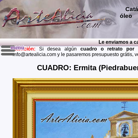
Catál
óleo
p
repro
pintu
diver
Le enviamos a casa
pintu
Atención:
Si desea algún
cuadro o retrato por
perso
info@artealicia.com y le pasaremos presupuesto grátis, 
carbon
mendi
CUADRO: Ermita (Piedrabuen
grátis
Envios 
Almeria
Barcel
Castell
Cuenca,
Huelva,
Madrid,
Palenci
Cruz de
Teruel,
Zaragoz