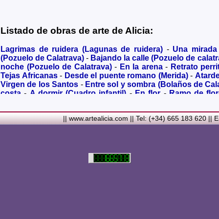
Listado de obras de arte de Alicia:
Lagrimas de ruidera (Lagunas de ruidera)
-
Una mirada
(Pozuelo de Calatrava)
-
Bajando la calle (Pozuelo de calatr
noche (Pozuelo de Calatrava)
-
En la arena
-
Retrato perri
Tejas Africanas
-
Desde el puente romano (Merida)
-
Atard
Virgen de los Santos
-
Entre sol y sombra (Bolaños de Cal
costa
-
A dormir (Cuadro infantil)
-
En flor
-
Ramo de flo
Granada)
-
Acuarela de Venecia (Paseando)
-
Acuarela de V
Metalicos
-
Liliums
-
La amapola
-
El Viñazo, desde 1928 (Be
|| www.artealicia.com || Tel: (+34) 665 183 620 || 
Real)
-
Torreón del Alcazar en tiempo de Juan II (Ciudad 
siglo XVI
-
Plaza mayor de Ciudad Real en 1900
-
Ermita de
Carmelitas (Ciudad Real)
-
Desbordado (Rio jabalón de Po
rupestres
-
Noria a contraluz (Pozuelo de Calatrava)
-
Virg
en color sepia
-
Casita en el campo
-
Tomando el sol
Barcelona)
-
Ciclamen II
-
Una mirada desde el el cerro d
Mancha (Campo de Criptana)
-
Carretera con ciprés (Va
Santillana
-
Magdalena
-
Edificio Banco Santander
-
Monast
mirando al mar
-
Retrato de Ana María
-
Gatito goma eva
mujer
-
Composicion con espejo
-
Figura femenina me
Sevillana
-
Sevillana composición
-
A la luz de una vela
-
I
Vincent van Gogh (Campo de trigo con cuervos)
-
De nara