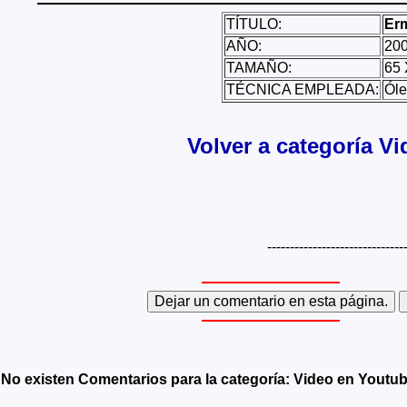
TÍTULO:
Erm
AÑO:
20
TAMAÑO:
65 
TÉCNICA EMPLEADA:
Óle
Volver a categoría V
------------------------------
No existen Comentarios para la categoría: Video en Youtu