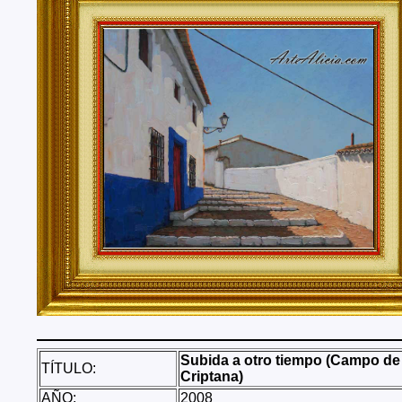
Tenerife, Segovia, Sevilla, Soria, Tarragona, Teruel, T
Valencia, Valladolid, Vizcaya, Zamora, Zaragoza.
También realizo envíos de mis cuadros o pinturas a
lugares del mundo como pueden ser Estados Unidos, 
Alemania, Gran Bretaña, Francia, Argentina, Italia...
Subida a otro tiempo (Campo de
TÍTULO:
Criptana)
AÑO:
2008