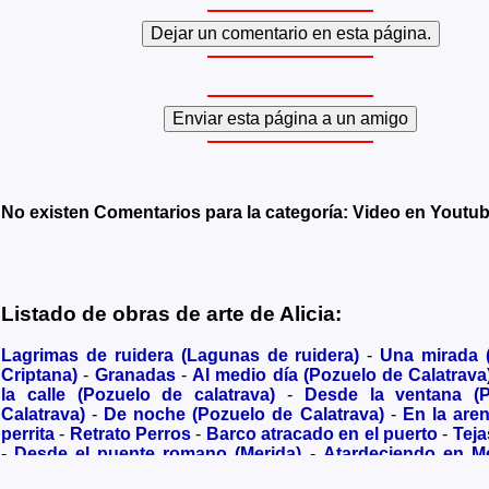
No existen Comentarios para la categoría: Video en Youtu
Listado de obras de arte de Alicia:
Lagrimas de ruidera (Lagunas de ruidera)
-
Una mirada
Criptana)
-
Granadas
-
Al medio día (Pozuelo de Calatrava
la calle (Pozuelo de calatrava)
-
Desde la ventana (
Calatrava)
-
De noche (Pozuelo de Calatrava)
-
En la are
perrita
-
Retrato Perros
-
Barco atracado en el puerto
-
Teja
-
Desde el puente romano (Merida)
-
Atardeciendo en M
olivares
-
Sendero hacia la Virgen de los Santos
-
Entre s