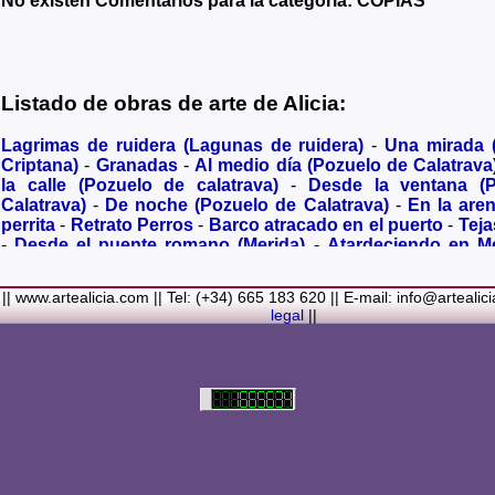
No existen Comentarios para la categoría: COPIAS
Listado de obras de arte de Alicia:
Lagrimas de ruidera (Lagunas de ruidera)
-
Una mirada
Criptana)
-
Granadas
-
Al medio día (Pozuelo de Calatrava
la calle (Pozuelo de calatrava)
-
Desde la ventana (
Calatrava)
-
De noche (Pozuelo de Calatrava)
-
En la are
perrita
-
Retrato Perros
-
Barco atracado en el puerto
-
Teja
-
Desde el puente romano (Merida)
-
Atardeciendo en M
olivares
-
Sendero hacia la Virgen de los Santos
-
Entre s
(Bolaños de Calatrava)
-
Membrillos madurando al sol
-
|| www.artealicia.com || Tel: (+34) 665 183 620 || E-mail: info@artealic
costa
-
A dormir (Cuadro infantil)
-
En flor
-
Ramo de flor
legal
||
Familiar
-
La fuente (La Alhambra de Granada)
-
Acuarela 
(Paseando)
-
Acuarela de Venecia (Góndola)
-
Retrato de ni
Colores Metalicos
-
Liliums
-
La amapola
-
El Viñazo, 
(Belvís de la Jara)
-
Puerta de Ciruela en 1868 (Ciudad Rea
del Alcazar en tiempo de Juan II (Ciudad Real)
-
Parlamen
Real amurallada en el siglo XVI
-
Plaza mayor de Ciudad R
-
Ermita de Alarcos Siglo XIX (Ciudad Real)
-
Conve
Carmelitas (Ciudad Real)
-
Desbordado (Rio jabalón de 
cva)
-
Despues de la Tormenta
-
Pinturas rupestres
-
Noria 