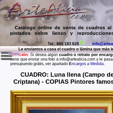
Catálogo online de
venta de cuadros al
pintados sobre lienzo y reproduccione
láminas de mis propias pinturas y d
comprar cuadros
de muy diversos esti
Tel.: 665 183 620
info@artea
Le enviamos a casa el cuadro o lámina que más le g
Encargar
copias de pinturas de pint
Atención:
Si desea algún
cuadro o retrato por encar
famosos
,
retratos de personas o mascota
tiene que enviar una foto a info@artealicia.com y le pas
óleo, pastel, carboncillo
… o
encargo
presupuesto grátis, ver apartado
E
ncargos a Medida
.
paisajes mendiante envío de fotos (presup
grátis y sin compromiso)
...
CUADRO: Luna llena (Campo d
Criptana) - COPIAS Pintores famo
Envios a toda España: Alava, Albacete, Alicante, Al
Asturias, Avila, Badajoz, Islas Baleares, Barcelona, B
Caceres, Cadiz, Cantabria, Castellon, Ceuta, Ciudad
Cordoba, La Coruña, Cuenca, Gerona, Granada, Guadal
Guipuzcoa, Huelva, Huesca, Jaen, La Rioja, Leon, L
Lugo, Madrid, Malaga, Melilla, Murcia, Navarra, O
Palencia, Las Palmas, Pontevedra, Salamanca, Santa C