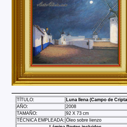
Tenerife, Segovia, Sevilla, Soria, Tarragona, Teruel, T
Valencia, Valladolid, Vizcaya, Zamora, Zaragoza.
También realizo envíos de mis cuadros o pinturas a
lugares del mundo como pueden ser Estados Unidos, 
Alemania, Gran Bretaña, Francia, Argentina, Italia...
TÍTULO:
Luna llena (Campo de Cript
AÑO:
2008
TAMAÑO:
92 X 73 cm
TÉCNICA EMPLEADA:
Óleo sobre lienzo
Lámina Portes incluidos