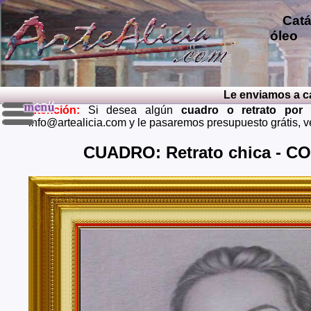
Catál
óleo
p
repro
pintu
diver
Le enviamos a casa
pintu
Atención:
Si desea algún
cuadro o retrato por
perso
info@artealicia.com y le pasaremos presupuesto grátis, 
carbon
mendi
CUADRO: Retrato chica - CO
grátis
Envios 
Almeria
Barcel
Castell
Cuenca,
Huelva,
Madrid,
Palenci
Cruz de
Teruel,
Zaragoz