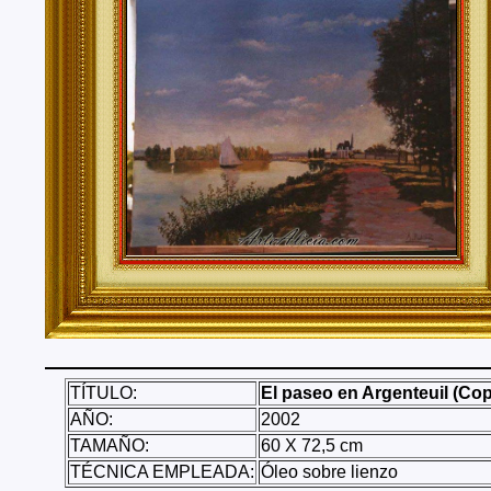
Tenerife, Segovia, Sevilla, Soria, Tarragona, Teruel, T
Valencia, Valladolid, Vizcaya, Zamora, Zaragoza.
También realizo envíos de mis cuadros o pinturas a
lugares del mundo como pueden ser Estados Unidos, 
Alemania, Gran Bretaña, Francia, Argentina, Italia...
TÍTULO:
El paseo en Argenteuil (Cop
AÑO:
2002
TAMAÑO:
60 X 72,5 cm
TÉCNICA EMPLEADA:
Óleo sobre lienzo