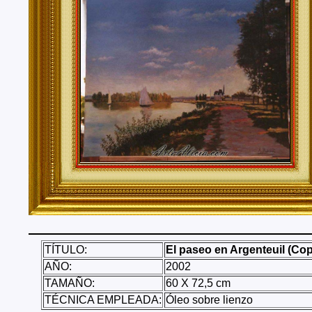
Tenerife, Segovia, Sevilla, Soria, Tarragona, Teruel, T
Valencia, Valladolid, Vizcaya, Zamora, Zaragoza.
También realizo envíos de mis cuadros o pinturas a
lugares del mundo como pueden ser Estados Unidos, 
Alemania, Gran Bretaña, Francia, Argentina, Italia...
TÍTULO:
El paseo en Argenteuil (Cop
AÑO:
2002
TAMAÑO:
60 X 72,5 cm
TÉCNICA EMPLEADA:
Óleo sobre lienzo