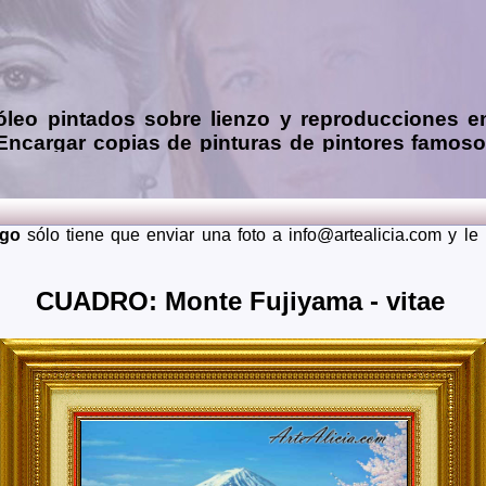
óleo
pintados sobre lienzo y reproducciones e
 Encargar
copias de pinturas de pintores famos
 mendiante envío de fotos (presupuesto grátis 
ia, Asturias, Avila, Badajoz, Islas Baleares, Barcelona, Burg
dalajara, Guipuzcoa, Huelva, Huesca, Jaen, La Rioja, Leon, 
rgo
sólo tiene que enviar una foto a info@artealicia.com y l
Santa Cruz de Tenerife, Segovia, Sevilla, Soria, Tarragona, 
 lugares del mundo como pueden ser Estados Unidos, Japon, Alem
CUADRO: Monte Fujiyama - vitae