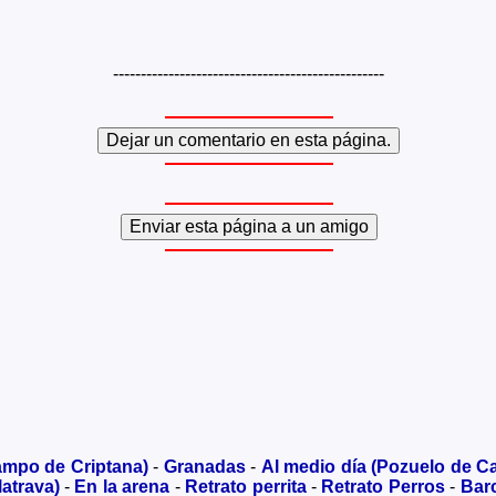
-------------------------------------------------
ampo de Criptana)
-
Granadas
-
Al medio día (Pozuelo de Ca
atrava)
-
En la arena
-
Retrato perrita
-
Retrato Perros
-
Barc