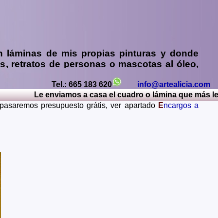
n
láminas de mis propias pinturas y donde
os
,
retratos de personas o mascotas al óleo,
y sin compromiso)
...
Tel.: 665 183 620
info@artealicia.com
os, Caceres, Cadiz, Cantabria, Castellon, Ceuta, Ciudad
Le enviamos a casa el cuadro o lámina que más le gu
Lerida, Lugo, Madrid, Malaga, Melilla, Murcia, Navarra,
e pasaremos presupuesto grátis, ver apartado
E
ncargos a
Teruel, Toledo, Valencia, Valladolid, Vizcaya, Zamora,
ania, Gran Bretaña, Francia, Argentina, Italia...