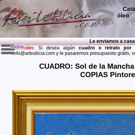
Catál
óleo
p
repro
pintu
diver
Le enviamos a casa el 
pintu
Atención:
Si desea algún
cuadro o retrato por
perso
info@artealicia.com y le pasaremos presupuesto grátis, 
carbon
mendi
CUADRO: Sol de la Mancha 
grátis
COPIAS Pintor
Envios 
Almeria
Tel: 665 183 620 Ref.: 207
Barcel
Castell
Cuenca,
Huelva,
Madrid,
Palenci
Cruz de
Teruel,
Zaragoz