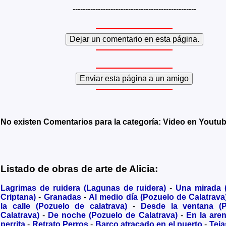
-------------------------------------------------
No existen Comentarios para la categoría: Video en Youtu
Listado de obras de arte de Alicia:
Lagrimas de ruidera (Lagunas de ruidera)
-
Una mirada
Criptana)
-
Granadas
-
Al medio día (Pozuelo de Calatrava
la calle (Pozuelo de calatrava)
-
Desde la ventana (
Calatrava)
-
De noche (Pozuelo de Calatrava)
-
En la are
perrita
-
Retrato Perros
-
Barco atracado en el puerto
-
Teja