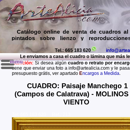
Catálogo online de
venta de cuadros al
pintados sobre lienzo y reproduccione
láminas de mis propias pinturas y d
comprar cuadros
de muy diversos esti
Tel.: 665 183 620
info@artea
Le enviamos a casa el cuadro o lámina que más le g
Encargar
copias de pinturas de pint
Atención:
Si desea algún
cuadro o retrato por encar
famosos
,
retratos de personas o mascota
tiene que enviar una foto a info@artealicia.com y le pas
óleo, pastel, carboncillo
… o
encargo
presupuesto grátis, ver apartado
E
ncargos a Medida
.
paisajes mendiante envío de fotos (presup
grátis y sin compromiso)
...
CUADRO: Paisaje Manchego 1
(Campos de Calatrava) - MOLINOS
Envios a toda España: Alava, Albacete, Alicante, Al
Asturias, Avila, Badajoz, Islas Baleares, Barcelona, B
VIENTO
Caceres, Cadiz, Cantabria, Castellon, Ceuta, Ciudad
Cordoba, La Coruña, Cuenca, Gerona, Granada, Guadal
Tel: 665 183 620 Ref.: 213
Guipuzcoa, Huelva, Huesca, Jaen, La Rioja, Leon, L
Lugo, Madrid, Malaga, Melilla, Murcia, Navarra, O
Palencia, Las Palmas, Pontevedra, Salamanca, Santa C