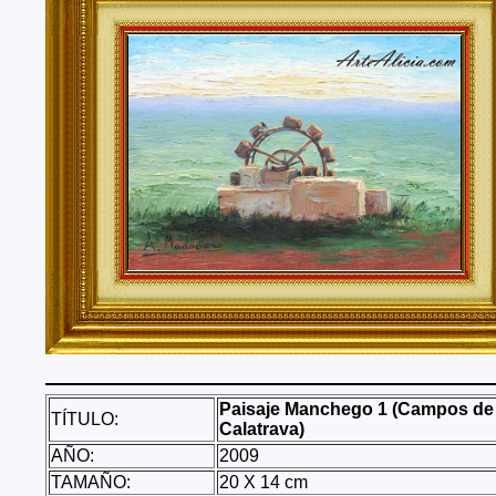
Tenerife, Segovia, Sevilla, Soria, Tarragona, Teruel, T
Valencia, Valladolid, Vizcaya, Zamora, Zaragoza.
También realizo envíos de mis cuadros o pinturas a
lugares del mundo como pueden ser Estados Unidos, 
Alemania, Gran Bretaña, Francia, Argentina, Italia...
Paisaje Manchego 1 (Campos de
TÍTULO:
Calatrava)
AÑO:
2009
TAMAÑO:
20 X 14 cm