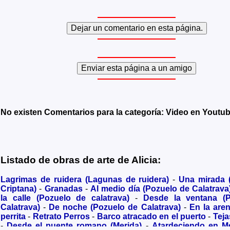
No existen Comentarios para la categoría: Video en Youtu
Listado de obras de arte de Alicia:
Lagrimas de ruidera (Lagunas de ruidera)
-
Una mirada
Criptana)
-
Granadas
-
Al medio día (Pozuelo de Calatrava
la calle (Pozuelo de calatrava)
-
Desde la ventana (
Calatrava)
-
De noche (Pozuelo de Calatrava)
-
En la are
perrita
-
Retrato Perros
-
Barco atracado en el puerto
-
Teja
-
Desde el puente romano (Merida)
-
Atardeciendo en M