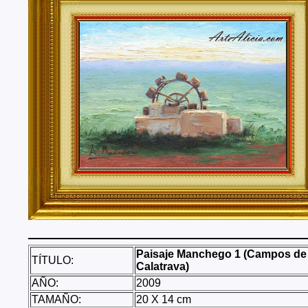
Tenerife, Segovia, Sevilla, Soria, Tarragona, Teruel, T
Valencia, Valladolid, Vizcaya, Zamora, Zaragoza.
También realizo envíos de mis cuadros o pinturas a
lugares del mundo como pueden ser Estados Unidos, 
Alemania, Gran Bretaña, Francia, Argentina, Italia...
Paisaje Manchego 1 (Campos de
TÍTULO:
Calatrava)
AÑO:
2009
TAMAÑO:
20 X 14 cm