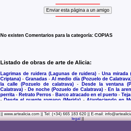
No existen Comentarios para la categoría: COPIAS
Listado de obras de arte de Alicia:
Lagrimas de ruidera (Lagunas de ruidera)
-
Una mirada
Criptana)
-
Granadas
-
Al medio día (Pozuelo de Calatrava
la calle (Pozuelo de calatrava)
-
Desde la ventana (
Calatrava)
-
De noche (Pozuelo de Calatrava)
-
En la are
perrita
-
Retrato Perros
-
Barco atracado en el puerto
-
Teja
-
Desde el puente romano (Merida)
-
Atardeciendo en M
olivares
-
Sendero hacia la Virgen de los Santos
-
Entre s
(Bolaños de Calatrava)
-
Membrillos madurando al sol
-
|| www.artealicia.com || Tel: (+34) 665 183 620 || E-mail: info@artealic
costa
-
A dormir (Cuadro infantil)
-
En flor
-
Ramo de flor
legal
||
Familiar
-
La fuente (La Alhambra de Granada)
-
Acuarela 
(Paseando)
-
Acuarela de Venecia (Góndola)
-
Retrato de ni