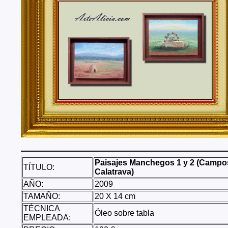
Tenerife, Segovia, Sevilla, Soria, Tarragona, Teruel, T
Valencia, Valladolid, Vizcaya, Zamora, Zaragoza.
También realizo envíos de mis cuadros o pinturas a
lugares del mundo como pueden ser Estados Unidos, 
Alemania, Gran Bretaña, Francia, Argentina, Italia...
Paisajes Manchegos 1 y 2 (Campo
TÍTULO:
Calatrava)
AÑO:
2009
TAMAÑO:
20 X 14 cm
TÉCNICA
Óleo sobre tabla
EMPLEADA: