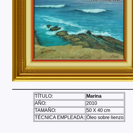
Tenerife, Segovia, Sevilla, Soria, Tarragona, Teruel, T
Valencia, Valladolid, Vizcaya, Zamora, Zaragoza.
También realizo envíos de mis cuadros o pinturas a
lugares del mundo como pueden ser Estados Unidos, 
Alemania, Gran Bretaña, Francia, Argentina, Italia...
TÍTULO:
Marina
AÑO:
2010
TAMAÑO:
50 X 40 cm
TÉCNICA EMPLEADA:
Óleo sobre lienzo