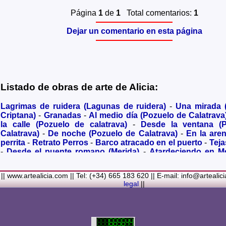
Página
1
de
1
Total comentarios:
1
Dejar un comentario en esta página
Listado de obras de arte de Alicia:
Lagrimas de ruidera (Lagunas de ruidera)
-
Una mirada
Criptana)
-
Granadas
-
Al medio día (Pozuelo de Calatrava
la calle (Pozuelo de calatrava)
-
Desde la ventana (
Calatrava)
-
De noche (Pozuelo de Calatrava)
-
En la are
perrita
-
Retrato Perros
-
Barco atracado en el puerto
-
Teja
-
Desde el puente romano (Merida)
-
Atardeciendo en M
olivares
-
Sendero hacia la Virgen de los Santos
-
Entre s
(Bolaños de Calatrava)
-
Membrillos madurando al sol
-
|| www.artealicia.com || Tel: (+34) 665 183 620 || E-mail: info@artealic
costa
-
A dormir (Cuadro infantil)
-
En flor
-
Ramo de flor
legal
||
Familiar
-
La fuente (La Alhambra de Granada)
-
Acuarela 
(Paseando)
-
Acuarela de Venecia (Góndola)
-
Retrato de ni
Colores Metalicos
-
Liliums
-
La amapola
-
El Viñazo, 
(Belvís de la Jara)
-
Puerta de Ciruela en 1868 (Ciudad Rea
del Alcazar en tiempo de Juan II (Ciudad Real)
-
Parlamen