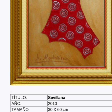
TÍTULO:
Sevillana
AÑO:
2010
TAMAÑO:
30 X 60 cm