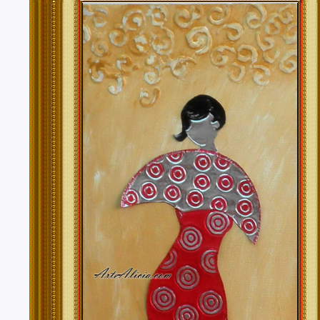
Tenerife, Segovia, Sevilla, Soria, Tarragona, Teruel, T
Valencia, Valladolid, Vizcaya, Zamora, Zaragoza.
También realizo envíos de mis cuadros o pinturas a
lugares del mundo como pueden ser Estados Unidos, 
Alemania, Gran Bretaña, Francia, Argentina, Italia...