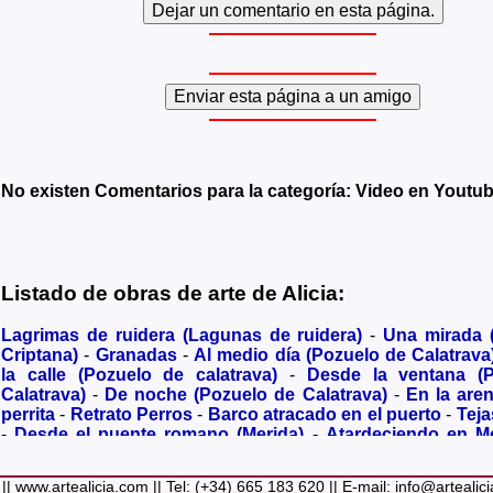
No existen Comentarios para la categoría: Video en Youtu
Listado de obras de arte de Alicia:
Lagrimas de ruidera (Lagunas de ruidera)
-
Una mirada
Criptana)
-
Granadas
-
Al medio día (Pozuelo de Calatrava
la calle (Pozuelo de calatrava)
-
Desde la ventana (
Calatrava)
-
De noche (Pozuelo de Calatrava)
-
En la are
perrita
-
Retrato Perros
-
Barco atracado en el puerto
-
Teja
-
Desde el puente romano (Merida)
-
Atardeciendo en M
olivares
-
Sendero hacia la Virgen de los Santos
-
Entre s
(Bolaños de Calatrava)
-
Membrillos madurando al sol
-
|| www.artealicia.com || Tel: (+34) 665 183 620 || E-mail: info@artealic