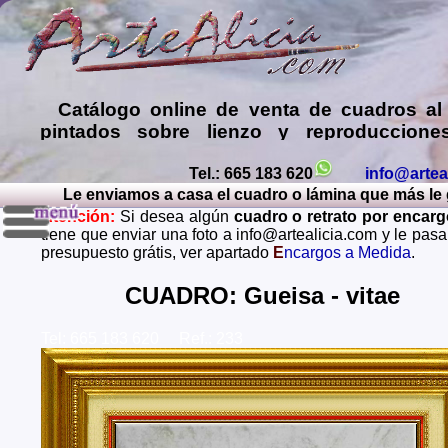
Catálogo online de
venta de cuadros al
pintados sobre lienzo y reproduccione
láminas de mis propias pinturas y d
comprar cuadros
de muy diversos esti
Tel.: 665 183 620
info@artea
Le enviamos a casa el cuadro o lámina que más le g
Encargar
copias de pinturas de pint
Atención:
Si desea algún
cuadro o retrato por encar
famosos
,
retratos de personas o mascota
tiene que enviar una foto a info@artealicia.com y le pas
óleo, pastel, carboncillo
… o
encargo
presupuesto grátis, ver apartado
E
ncargos a Medida
.
paisajes mendiante envío de fotos (presup
grátis y sin compromiso)
...
CUADRO: Gueisa - vitae
Envios a toda España: Alava, Albacete, Alicante, Al
Tel: 665 183 620 Ref.: 233
Asturias, Avila, Badajoz, Islas Baleares, Barcelona, B
Caceres, Cadiz, Cantabria, Castellon, Ceuta, Ciudad
Cordoba, La Coruña, Cuenca, Gerona, Granada, Guadal
Guipuzcoa, Huelva, Huesca, Jaen, La Rioja, Leon, L
Lugo, Madrid, Malaga, Melilla, Murcia, Navarra, O
Palencia, Las Palmas, Pontevedra, Salamanca, Santa C