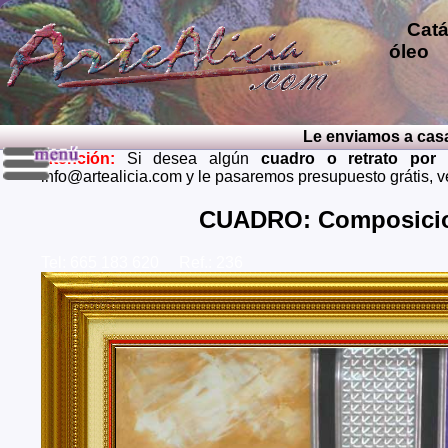
Catál
óleo
p
repro
pintu
diver
Le enviamos a casa el 
pintu
Atención:
Si desea algún
cuadro o retrato por
perso
info@artealicia.com y le pasaremos presupuesto grátis, 
carbon
mendi
CUADRO: Composicio
grátis
Tel: 665 183 620 Ref.: 236
Envios 
Almeria
Barcel
Castell
Cuenca,
Huelva,
Madrid,
Palenci
Cruz de
Teruel,
Zaragoz