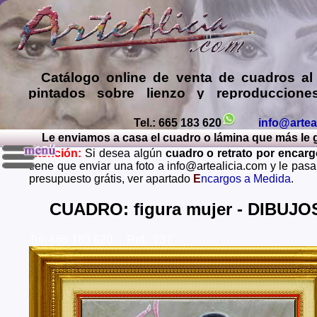
Catálogo online de
venta de cuadros al
pintados sobre lienzo y reproduccione
láminas de mis propias pinturas y d
comprar cuadros
de muy diversos esti
Tel.: 665 183 620
info@artea
Le enviamos a casa el cuadro o lámina que más le gus
Encargar
copias de pinturas de pint
Atención:
Si desea algún
cuadro o retrato por encar
famosos
,
retratos de personas o mascota
tiene que enviar una foto a info@artealicia.com y le pas
óleo, pastel, carboncillo
… o
encargo
presupuesto grátis, ver apartado
E
ncargos a Medida
.
paisajes mendiante envío de fotos (presup
grátis y sin compromiso)
...
CUADRO: figura mujer - DIBUJ
Envios a toda España: Alava, Albacete, Alicante, Al
Tel: 665 183 620 Ref.: 237
Asturias, Avila, Badajoz, Islas Baleares, Barcelona, B
Caceres, Cadiz, Cantabria, Castellon, Ceuta, Ciudad
Cordoba, La Coruña, Cuenca, Gerona, Granada, Guadal
Guipuzcoa, Huelva, Huesca, Jaen, La Rioja, Leon, L
Lugo, Madrid, Malaga, Melilla, Murcia, Navarra, O
Palencia, Las Palmas, Pontevedra, Salamanca, Santa C