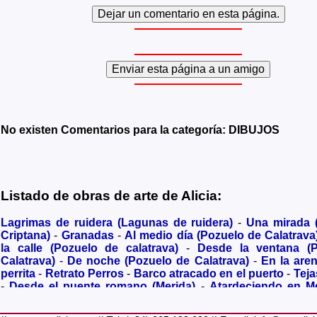
No existen Comentarios para la categoría: DIBUJOS
Listado de obras de arte de Alicia:
Lagrimas de ruidera (Lagunas de ruidera)
-
Una mirada
Criptana)
-
Granadas
-
Al medio día (Pozuelo de Calatrava
la calle (Pozuelo de calatrava)
-
Desde la ventana (
Calatrava)
-
De noche (Pozuelo de Calatrava)
-
En la are
perrita
-
Retrato Perros
-
Barco atracado en el puerto
-
Teja
-
Desde el puente romano (Merida)
-
Atardeciendo en M
olivares
-
Sendero hacia la Virgen de los Santos
-
Entre s
(Bolaños de Calatrava)
-
Membrillos madurando al sol
-