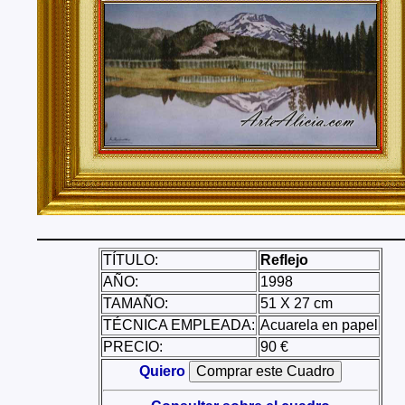
Tenerife, Segovia, Sevilla, Soria, Tarragona, Teruel, T
Valencia, Valladolid, Vizcaya, Zamora, Zaragoza.
También realizo envíos de mis cuadros o pinturas a
lugares del mundo como pueden ser Estados Unidos, 
Alemania, Gran Bretaña, Francia, Argentina, Italia...
TÍTULO:
Reflejo
AÑO:
1998
TAMAÑO:
51 X 27 cm
TÉCNICA EMPLEADA:
Acuarela en papel
PRECIO:
90 €
Quiero