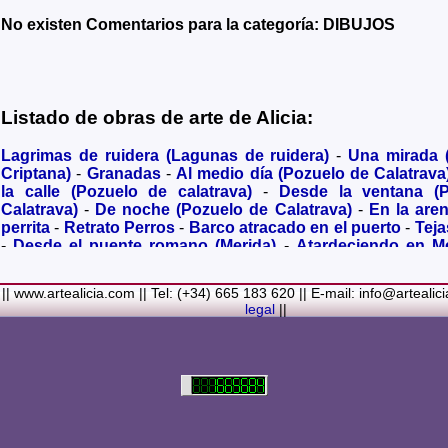
No existen Comentarios para la categoría: DIBUJOS
Listado de obras de arte de Alicia:
Lagrimas de ruidera (Lagunas de ruidera)
-
Una mirada
Criptana)
-
Granadas
-
Al medio día (Pozuelo de Calatrava
la calle (Pozuelo de calatrava)
-
Desde la ventana (
Calatrava)
-
De noche (Pozuelo de Calatrava)
-
En la are
perrita
-
Retrato Perros
-
Barco atracado en el puerto
-
Teja
-
Desde el puente romano (Merida)
-
Atardeciendo en M
olivares
-
Sendero hacia la Virgen de los Santos
-
Entre s
(Bolaños de Calatrava)
-
Membrillos madurando al sol
-
|| www.artealicia.com || Tel: (+34) 665 183 620 || E-mail: info@artealic
costa
-
A dormir (Cuadro infantil)
-
En flor
-
Ramo de flor
legal
||
Familiar
-
La fuente (La Alhambra de Granada)
-
Acuarela 
(Paseando)
-
Acuarela de Venecia (Góndola)
-
Retrato de ni
Colores Metalicos
-
Liliums
-
La amapola
-
El Viñazo, 
(Belvís de la Jara)
-
Puerta de Ciruela en 1868 (Ciudad Rea
del Alcazar en tiempo de Juan II (Ciudad Real)
-
Parlamen
Real amurallada en el siglo XVI
-
Plaza mayor de Ciudad R
-
Ermita de Alarcos Siglo XIX (Ciudad Real)
-
Conve
Carmelitas (Ciudad Real)
-
Desbordado (Rio jabalón de 