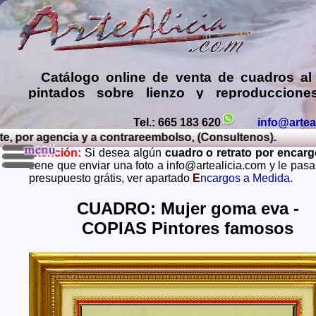
Catálogo online de
venta de cuadros al
pintados sobre lienzo y reproduccione
láminas de mis propias pinturas y d
comprar cuadros
de muy diversos esti
Tel.: 665 183 620
info@artea
 por agencia y a contrareembolso, (Consultenos).
Encargar
copias de pinturas de pint
Atención:
Si desea algún
cuadro o retrato por encar
famosos
,
retratos de personas o mascota
tiene que enviar una foto a info@artealicia.com y le pas
óleo, pastel, carboncillo
… o
encargo
presupuesto grátis, ver apartado
E
ncargos a Medida
.
paisajes mendiante envío de fotos (presup
grátis y sin compromiso)
...
CUADRO: Mujer goma eva -
COPIAS Pintores famosos
Envios a toda España: Alava, Albacete, Alicante, Al
Asturias, Avila, Badajoz, Islas Baleares, Barcelona, B
Caceres, Cadiz, Cantabria, Castellon, Ceuta, Ciudad
Cordoba, La Coruña, Cuenca, Gerona, Granada, Guadal
Guipuzcoa, Huelva, Huesca, Jaen, La Rioja, Leon, L
Lugo, Madrid, Malaga, Melilla, Murcia, Navarra, O
Palencia, Las Palmas, Pontevedra, Salamanca, Santa C