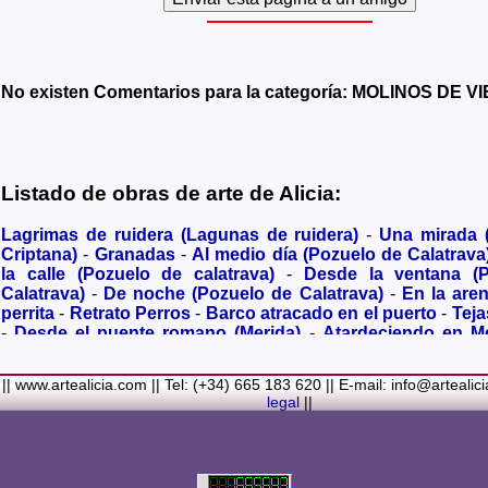
No existen Comentarios para la categoría: MOLINOS DE V
Listado de obras de arte de Alicia:
Lagrimas de ruidera (Lagunas de ruidera)
-
Una mirada
Criptana)
-
Granadas
-
Al medio día (Pozuelo de Calatrava
la calle (Pozuelo de calatrava)
-
Desde la ventana (
Calatrava)
-
De noche (Pozuelo de Calatrava)
-
En la are
perrita
-
Retrato Perros
-
Barco atracado en el puerto
-
Teja
-
Desde el puente romano (Merida)
-
Atardeciendo en M
olivares
-
Sendero hacia la Virgen de los Santos
-
Entre s
(Bolaños de Calatrava)
-
Membrillos madurando al sol
-
|| www.artealicia.com || Tel: (+34) 665 183 620 || E-mail: info@artealic
costa
-
A dormir (Cuadro infantil)
-
En flor
-
Ramo de flor
legal
||
Familiar
-
La fuente (La Alhambra de Granada)
-
Acuarela 
(Paseando)
-
Acuarela de Venecia (Góndola)
-
Retrato de ni
Colores Metalicos
-
Liliums
-
La amapola
-
El Viñazo, 
(Belvís de la Jara)
-
Puerta de Ciruela en 1868 (Ciudad Rea