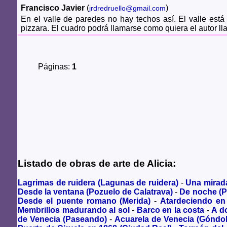
Francisco Javier
(
)
jrdredruello@gmail.com
En el valle de paredes no hay techos así. El valle est
pizzara. El cuadro podrá llamarse como quiera el autor ll
Páginas:
1
Listado de obras de arte de Alicia:
Lagrimas de ruidera (Lagunas de ruidera)
-
Una mirad
Desde la ventana (Pozuelo de Calatrava)
-
De noche (P
Desde el puente romano (Merida)
-
Atardeciendo en
Membrillos madurando al sol
-
Barco en la costa
-
A do
de Venecia (Paseando)
-
Acuarela de Venecia (Góndol