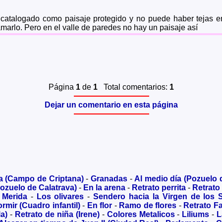
á catalogado como paisaje protegido y no puede haber tejas e
amarlo. Pero en el valle de paredes no hay un paisaje así
Página
1
de
1
Total comentarios:
1
Dejar un comentario en esta página
a (Campo de Criptana)
-
Granadas
-
Al medio día (Pozuelo 
ozuelo de Calatrava)
-
En la arena
-
Retrato perrita
-
Retrato
 Merida
-
Los olivares
-
Sendero hacia la Virgen de los 
rmir (Cuadro infantil)
-
En flor
-
Ramo de flores
-
Retrato Fa
a)
-
Retrato de niña (Irene)
-
Colores Metalicos
-
Liliums
-
L