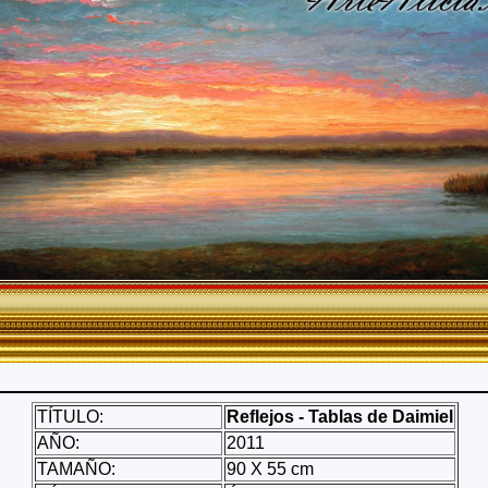
TÍTULO:
Reflejos - Tablas de Daimiel
AÑO:
2011
TAMAÑO:
90 X 55 cm