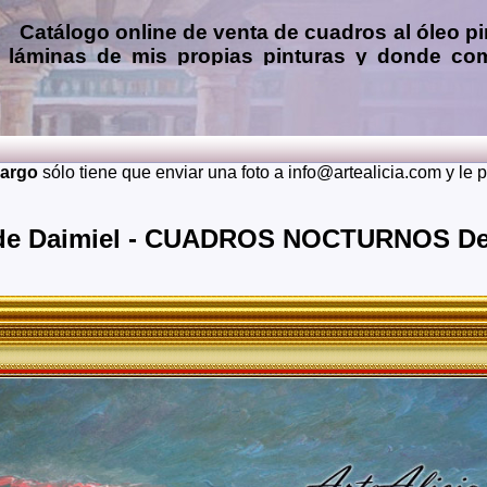
Catálogo online de
venta de cuadros al óleo
pi
láminas de mis propias pinturas y donde
com
Encargar
copias de pinturas de pintores famo
óleo, pastel, carboncillo
… o
encargos de 
(presupuesto grátis y sin compromiso)
...
Envios a toda España: Alava, Albacete, Alicante, Almeria, A
cargo
sólo tiene que enviar una foto a info@artealicia.com y le
Burgos, Caceres, Cadiz, Cantabria, Castellon, Ceuta, C
Granada, Guadalajara, Guipuzcoa, Huelva, Huesca, Jaen, La 
Murcia, Navarra, Orense, Palencia, Las Palmas, Pontevedra, S
 de Daimiel - CUADROS NOCTURNOS De 
Soria, Tarragona, Teruel, Toledo, Valencia, Valladolid, Vizca
También realizo envíos de mis cuadros o pinturas a otros 
Japon, Alemania, Gran Bretaña, Francia, Argentina, Italia...