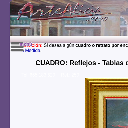
Atención:
Si desea algún
cuadro o retrato por en
a Medida
.
CUADRO: Reflejos - Tablas
Tel: 665 183 620 Ref.: 250