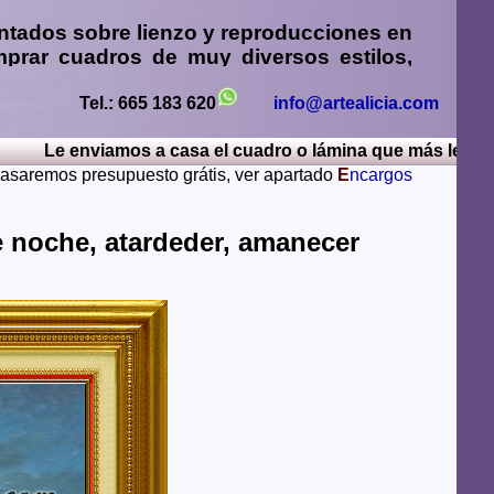
ntados sobre lienzo y reproducciones en
prar cuadros
de muy diversos estilos,
sos
,
retratos de personas o mascotas al
paisajes mendiante envío de fotos
Tel.: 665 183 620
info@artealicia.com
Le enviamos a casa el cuadro o lámina que más le guste, p
sturias, Avila, Badajoz, Islas Baleares, Barcelona,
 pasaremos presupuesto grátis, ver apartado
E
ncargos
iudad Real, Cordoba, La Coruña, Cuenca, Gerona,
Rioja, Leon, Lerida, Lugo, Madrid, Malaga, Melilla,
alamanca, Santa Cruz de Tenerife, Segovia, Sevilla,
noche, atardeder, amanecer
ya, Zamora, Zaragoza.
lugares del mundo como pueden ser Estados Unidos,