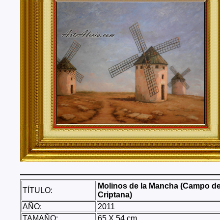
Tenerife, Segovia, Sevilla, Soria, Tarragona, Teruel, T
Valencia, Valladolid, Vizcaya, Zamora, Zaragoza.
También realizo envíos de mis cuadros o pinturas a
lugares del mundo como pueden ser Estados Unidos, 
Alemania, Gran Bretaña, Francia, Argentina, Italia...
Molinos de la Mancha (Campo d
TÍTULO:
Criptana)
AÑO:
2011
TAMAÑO:
65 X 54 cm