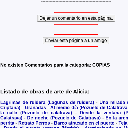
-------------------------------------------------
No existen Comentarios para la categoría: COPIAS
Listado de obras de arte de Alicia:
Lagrimas de ruidera (Lagunas de ruidera)
-
Una mirada
Criptana)
-
Granadas
-
Al medio día (Pozuelo de Calatrava
la calle (Pozuelo de calatrava)
-
Desde la ventana (
Calatrava)
-
De noche (Pozuelo de Calatrava)
-
En la are
perrita
-
Retrato Perros
-
Barco atracado en el puerto
-
Teja