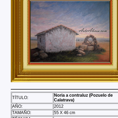
Tenerife, Segovia, Sevilla, Soria, Tarragona, Teruel, T
Valencia, Valladolid, Vizcaya, Zamora, Zaragoza.
También realizo envíos de mis cuadros o pinturas a
lugares del mundo como pueden ser Estados Unidos, 
Alemania, Gran Bretaña, Francia, Argentina, Italia...
Noria a contraluz (Pozuelo de
TÍTULO:
Calatrava)
AÑO:
2012
TAMAÑO:
55 X 46 cm