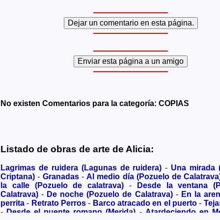
No existen Comentarios para la categoría: COPIAS
Listado de obras de arte de Alicia:
Lagrimas de ruidera (Lagunas de ruidera)
-
Una mirada
Criptana)
-
Granadas
-
Al medio día (Pozuelo de Calatrava
la calle (Pozuelo de calatrava)
-
Desde la ventana (
Calatrava)
-
De noche (Pozuelo de Calatrava)
-
En la are
perrita
-
Retrato Perros
-
Barco atracado en el puerto
-
Teja
-
Desde el puente romano (Merida)
-
Atardeciendo en M