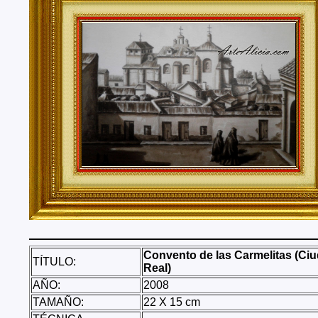
Tenerife, Segovia, Sevilla, Soria, Tarragona, Teruel, T
Valencia, Valladolid, Vizcaya, Zamora, Zaragoza.
También realizo envíos de mis cuadros o pinturas a
lugares del mundo como pueden ser Estados Unidos, 
Alemania, Gran Bretaña, Francia, Argentina, Italia...
Convento de las Carmelitas (Ci
TÍTULO:
Real)
AÑO:
2008
TAMAÑO:
22 X 15 cm