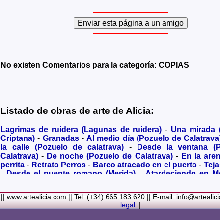
No existen Comentarios para la categoría: COPIAS
Listado de obras de arte de Alicia:
Lagrimas de ruidera (Lagunas de ruidera)
-
Una mirada
Criptana)
-
Granadas
-
Al medio día (Pozuelo de Calatrava
la calle (Pozuelo de calatrava)
-
Desde la ventana (
Calatrava)
-
De noche (Pozuelo de Calatrava)
-
En la are
perrita
-
Retrato Perros
-
Barco atracado en el puerto
-
Teja
-
Desde el puente romano (Merida)
-
Atardeciendo en M
olivares
-
Sendero hacia la Virgen de los Santos
-
Entre s
(Bolaños de Calatrava)
-
Membrillos madurando al sol
-
|| www.artealicia.com || Tel: (+34) 665 183 620 || E-mail: info@artealic
costa
-
A dormir (Cuadro infantil)
-
En flor
-
Ramo de flor
legal
||
Familiar
-
La fuente (La Alhambra de Granada)
-
Acuarela 
(Paseando)
-
Acuarela de Venecia (Góndola)
-
Retrato de ni