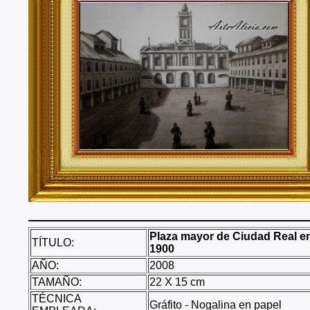
Tenerife, Segovia, Sevilla, Soria, Tarragona, Teruel, T
Valencia, Valladolid, Vizcaya, Zamora, Zaragoza.
También realizo envíos de mis cuadros o pinturas a
lugares del mundo como pueden ser Estados Unidos, 
Alemania, Gran Bretaña, Francia, Argentina, Italia...
Plaza mayor de Ciudad Real e
TÍTULO:
1900
AÑO:
2008
TAMAÑO:
22 X 15 cm
TÉCNICA
Gráfito - Nogalina en papel