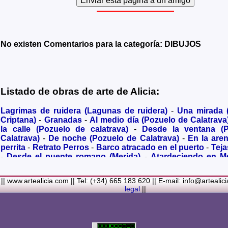
No existen Comentarios para la categoría: DIBUJOS
Listado de obras de arte de Alicia:
Lagrimas de ruidera (Lagunas de ruidera)
-
Una mirada
Criptana)
-
Granadas
-
Al medio día (Pozuelo de Calatrava
la calle (Pozuelo de calatrava)
-
Desde la ventana (
Calatrava)
-
De noche (Pozuelo de Calatrava)
-
En la are
perrita
-
Retrato Perros
-
Barco atracado en el puerto
-
Teja
-
Desde el puente romano (Merida)
-
Atardeciendo en M
olivares
-
Sendero hacia la Virgen de los Santos
-
Entre s
(Bolaños de Calatrava)
-
Membrillos madurando al sol
-
|| www.artealicia.com || Tel: (+34) 665 183 620 || E-mail: info@artealic
costa
-
A dormir (Cuadro infantil)
-
En flor
-
Ramo de flor
legal
||
Familiar
-
La fuente (La Alhambra de Granada)
-
Acuarela 
(Paseando)
-
Acuarela de Venecia (Góndola)
-
Retrato de ni
Colores Metalicos
-
Liliums
-
La amapola
-
El Viñazo, 
(Belvís de la Jara)
-
Puerta de Ciruela en 1868 (Ciudad Rea