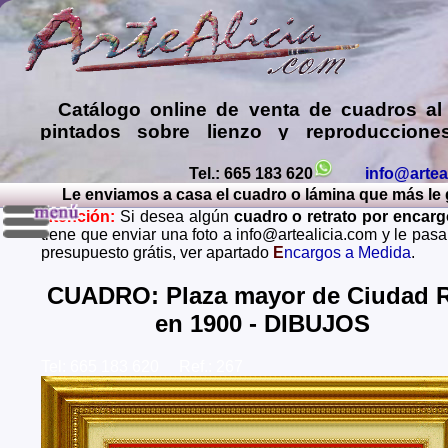
Catálogo online de
venta de cuadros al
pintados sobre lienzo y reproduccione
láminas de mis propias pinturas y d
comprar cuadros
de muy diversos esti
Tel.: 665 183 620
info@artea
Le enviamos a casa el cuadro o lámina que más le gu
Encargar
copias de pinturas de pint
Atención:
Si desea algún
cuadro o retrato por encar
famosos
,
retratos de personas o mascota
tiene que enviar una foto a info@artealicia.com y le pas
óleo, pastel, carboncillo
… o
encargo
presupuesto grátis, ver apartado
E
ncargos a Medida
.
paisajes mendiante envío de fotos (presup
grátis y sin compromiso)
...
CUADRO: Plaza mayor de Ciudad R
en 1900 - DIBUJOS
Envios a toda España: Alava, Albacete, Alicante, Al
Asturias, Avila, Badajoz, Islas Baleares, Barcelona, B
Caceres, Cadiz, Cantabria, Castellon, Ceuta, Ciudad
Tel: 665 183 620 Ref.: 267
Cordoba, La Coruña, Cuenca, Gerona, Granada, Guadal
Guipuzcoa, Huelva, Huesca, Jaen, La Rioja, Leon, L
Lugo, Madrid, Malaga, Melilla, Murcia, Navarra, O
Palencia, Las Palmas, Pontevedra, Salamanca, Santa C