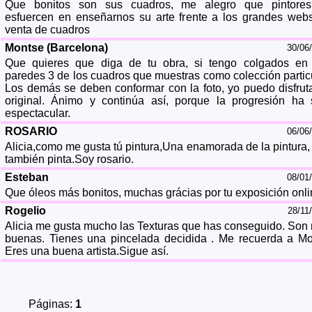
Que bonitos son sus cuadros, me alegro que pintore
esfuercen en enseñarnos su arte frente a los grandes web
venta de cuadros
Montse (Barcelona)
30/06
Que quieres que diga de tu obra, si tengo colgados en
paredes 3 de los cuadros que muestras como colección particu
Los demás se deben conformar con la foto, yo puedo disfruta
original. Ánimo y continúa así, porque la progresión ha 
espectacular.
ROSARIO
06/06
Alicia,como me gusta tú pintura,Una enamorada de la pintura,
también pinta.Soy rosario.
Esteban
08/01
Que óleos más bonitos, muchas grácias por tu exposición onli
Rogelio
28/11
Alicia me gusta mucho las Texturas que has conseguido. Son
buenas. Tienes una pincelada decidida . Me recuerda a Mo
Eres una buena artista.Sigue así.
Páginas:
1