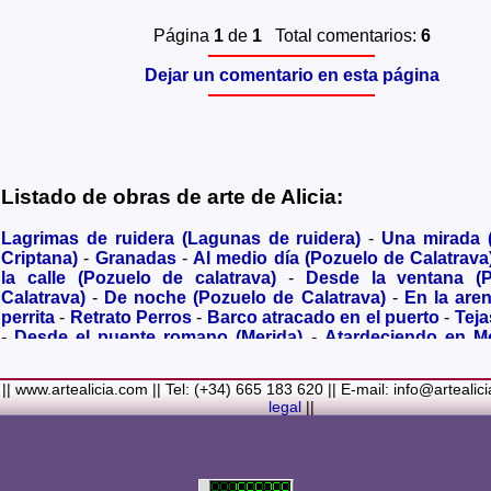
Página
1
de
1
Total comentarios:
6
Dejar un comentario en esta página
Listado de obras de arte de Alicia:
Lagrimas de ruidera (Lagunas de ruidera)
-
Una mirada
Criptana)
-
Granadas
-
Al medio día (Pozuelo de Calatrava
la calle (Pozuelo de calatrava)
-
Desde la ventana (
Calatrava)
-
De noche (Pozuelo de Calatrava)
-
En la are
perrita
-
Retrato Perros
-
Barco atracado en el puerto
-
Teja
-
Desde el puente romano (Merida)
-
Atardeciendo en M
olivares
-
Sendero hacia la Virgen de los Santos
-
Entre s
(Bolaños de Calatrava)
-
Membrillos madurando al sol
-
|| www.artealicia.com || Tel: (+34) 665 183 620 || E-mail: info@artealic
costa
-
A dormir (Cuadro infantil)
-
En flor
-
Ramo de flor
legal
||
Familiar
-
La fuente (La Alhambra de Granada)
-
Acuarela 
(Paseando)
-
Acuarela de Venecia (Góndola)
-
Retrato de ni
Colores Metalicos
-
Liliums
-
La amapola
-
El Viñazo, 
(Belvís de la Jara)
-
Puerta de Ciruela en 1868 (Ciudad Rea