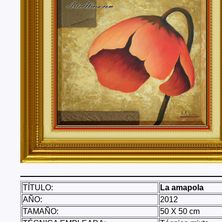
Tenerife, Segovia, Sevilla, Soria, Tarragona, Teruel, T
Valencia, Valladolid, Vizcaya, Zamora, Zaragoza.
También realizo envíos de mis cuadros o pinturas a
lugares del mundo como pueden ser Estados Unidos, 
Alemania, Gran Bretaña, Francia, Argentina, Italia...
TÍTULO:
La amapola
AÑO:
2012
TAMAÑO:
50 X 50 cm