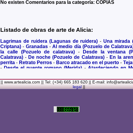
No existen Comentarios para la categoría: COPIAS
Listado de obras de arte de Alicia:
Lagrimas de ruidera (Lagunas de ruidera)
-
Una mirada
Criptana)
-
Granadas
-
Al medio día (Pozuelo de Calatrava
la calle (Pozuelo de calatrava)
-
Desde la ventana (
Calatrava)
-
De noche (Pozuelo de Calatrava)
-
En la are
perrita
-
Retrato Perros
-
Barco atracado en el puerto
-
Teja
-
Desde el puente romano (Merida)
-
Atardeciendo en M
olivares
-
Sendero hacia la Virgen de los Santos
-
Entre s
(Bolaños de Calatrava)
-
Membrillos madurando al sol
-
|| www.artealicia.com || Tel: (+34) 665 183 620 || E-mail: info@artealic
costa
-
A dormir (Cuadro infantil)
-
En flor
-
Ramo de flor
legal
||
Familiar
-
La fuente (La Alhambra de Granada)
-
Acuarela 
(Paseando)
-
Acuarela de Venecia (Góndola)
-
Retrato de ni
Colores Metalicos
-
Liliums
-
La amapola
-
El Viñazo, 
(Belvís de la Jara)
-
Puerta de Ciruela en 1868 (Ciudad Rea
del Alcazar en tiempo de Juan II (Ciudad Real)
-
Parlamen
Real amurallada en el siglo XVI
-
Plaza mayor de Ciudad R
-
Ermita de Alarcos Siglo XIX (Ciudad Real)
-
Conve
Carmelitas (Ciudad Real)
-
Desbordado (Rio jabalón de 
cva)
-
Despues de la Tormenta
-
Pinturas rupestres
-
Noria 