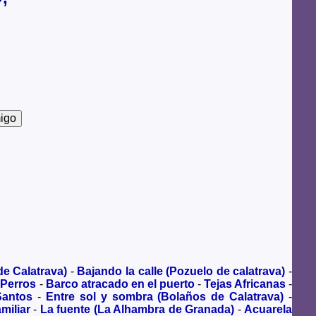
de Calatrava)
-
Bajando la calle (Pozuelo de calatrava)
-
 Perros
-
Barco atracado en el puerto
-
Tejas Africanas
-
Santos
-
Entre sol y sombra (Bolaños de Calatrava)
-
miliar
-
La fuente (La Alhambra de Granada)
-
Acuarela