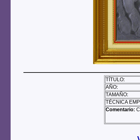
TÍTULO:
AÑO:
TAMAÑO:
TÉCNICA EMP
Comentario:
Cu