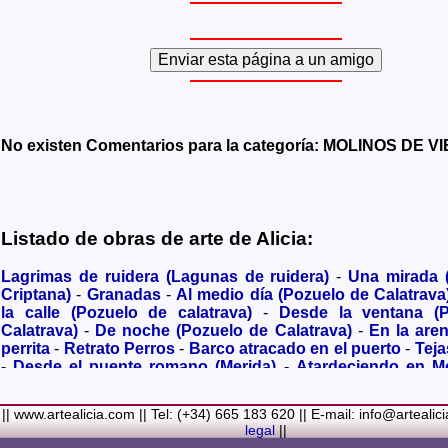
No existen Comentarios para la categoría: MOLINOS DE V
Listado de obras de arte de Alicia:
Lagrimas de ruidera (Lagunas de ruidera)
-
Una mirada
Criptana)
-
Granadas
-
Al medio día (Pozuelo de Calatrava
la calle (Pozuelo de calatrava)
-
Desde la ventana (
Calatrava)
-
De noche (Pozuelo de Calatrava)
-
En la are
perrita
-
Retrato Perros
-
Barco atracado en el puerto
-
Teja
-
Desde el puente romano (Merida)
-
Atardeciendo en M
olivares
-
Sendero hacia la Virgen de los Santos
-
Entre s
(Bolaños de Calatrava)
-
Membrillos madurando al sol
-
|| www.artealicia.com || Tel: (+34) 665 183 620 || E-mail: info@artealic
costa
-
A dormir (Cuadro infantil)
-
En flor
-
Ramo de flor
legal
||
Familiar
-
La fuente (La Alhambra de Granada)
-
Acuarela 